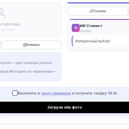
Ссылка
и перетащи
ИИ Стилист
G до 10 МБ
Эксперт
Интересный выбор!
Камера
портрет — для головных уборов,
рируй ИИ модель по параметрам —
Выложить в
ленту примерок
и получить скидку
10 Ai
Загрузи оба фото