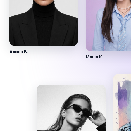
Алина В.
Маша К.