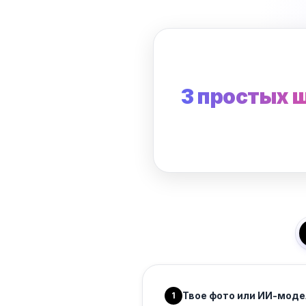
3 простых 
Твое фото или ИИ-моде
1