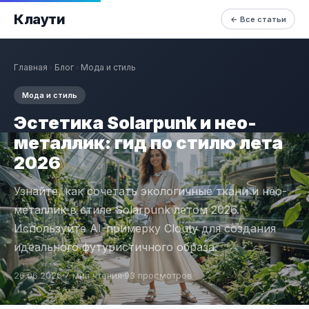
Клаути
← Все статьи
Главная
Блог
Мода и стиль
Мода и стиль
Эстетика Solarpunk и нео-
металлик: гид по стилю лета
2026
Узнайте, как сочетать экологичные ткани и нео-
металлик в стиле Solarpunk летом 2026.
Используйте AI-примерку Clouty для создания
идеального футуристичного образа.
26.06.2026
7 мин чтения
93 просмотров