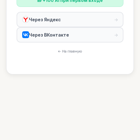
🎁 +100 Ai при первом входе
Через Яндекс
→
Через ВКонтакте
→
← На главную