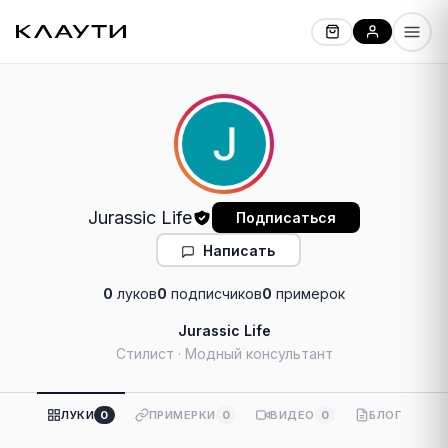
Jurassic Life
Подписаться
Написать
0
луков
0
подписчиков
0
примерок
Jurassic Life
Стилист · Модный консультант
ЛУКИ
0
ПРИМЕРКИ
0
ВИДЕО
0
БЛОГ