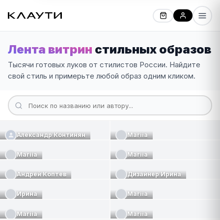
Лента витрин
стильных образов
Тысячи готовых луков от стилистов России. Найдите
свой стиль и примерьте любой образ одним кликом.
Александр Континян
Mariia
Mariia
Mariia
Андрей Коптев
Дизайнер Ирина
Ирина
Mariia
Mariia
Mariia