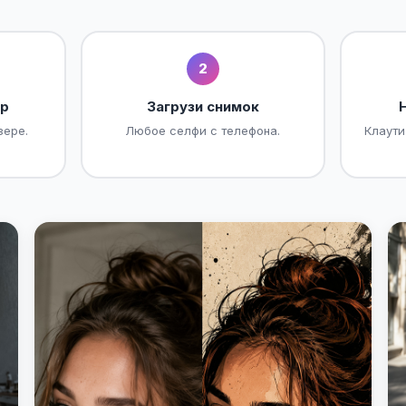
2
ор
Загрузи снимок
зере.
Любое селфи с телефона.
Клаути