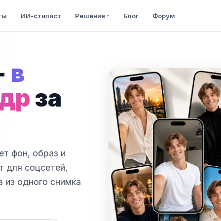
ты
ИИ-стилист
Решения
Блог
Форум
-
в
адр
за
т фон, образ и
т для соцсетей,
в из одного снимка