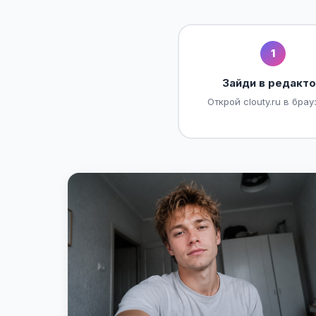
1
Зайди в редакт
Открой clouty.ru в брау