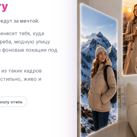
ту
 едут за мечтой.
енесет тебя, куда
креба, модную улицу
й фоновые локации под
 из таких кадров
стильно, живо и
uxury отель