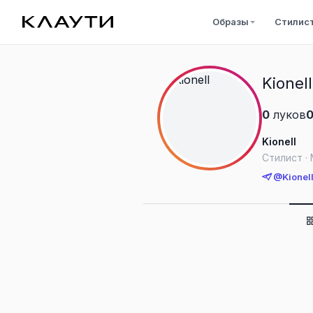
Образы
Стилис
Kionell
0
луков
Kionell
Стилист ·
@Kionel