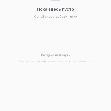
Пока здесь пусто
Kionell скоро добавит луки
Создано на Клаути
Платформа для стилистов и виртуальных примерок