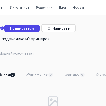
ты
ИИ-стилист
Решения
Блог
Форум
Написать
Подписаться
0
подписчиков
0
примерок
 Модный консультант
l
ЛУКИ
ПРИМЕРКИ
ВИДЕО
БЛ
0
0
0