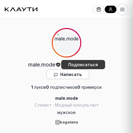
male.mode
Подписаться
Написать
1
луков
0
подписчиков
0
примерок
male.mode
Стилист · Модный консультант
мужское
kagalena