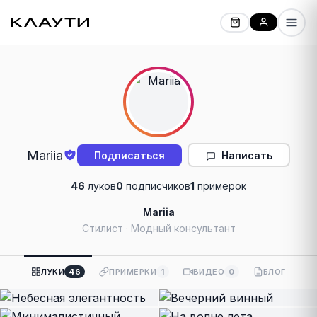
Mariia
Написать
Подписаться
46
луков
0
подписчиков
1
примерок
Mariia
Стилист · Модный консультант
ЛУКИ
46
ПРИМЕРКИ
1
ВИДЕО
0
БЛОГ