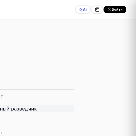
0 Ai
Войти
Г
ат