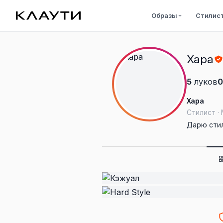
Образы
Стилис
Xapa
5
луков
0
Xapa
Стилист ·
Дарю сти