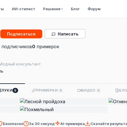
ты
ИИ-стилист
Решения
Блог
Форум
Написать
Подписаться
подписчиков
0
примерок
 Модный консультант
ль
ЛУКИ
ПРИМЕРКИ
ВИДЕО
БЛО
5
0
0
Безопасно
За 30 секунд
AI-примерка
Скачайте результ