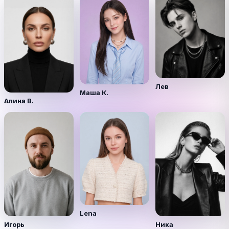
Лев
Маша К.
Алина В.
Lena
Игорь
Ника