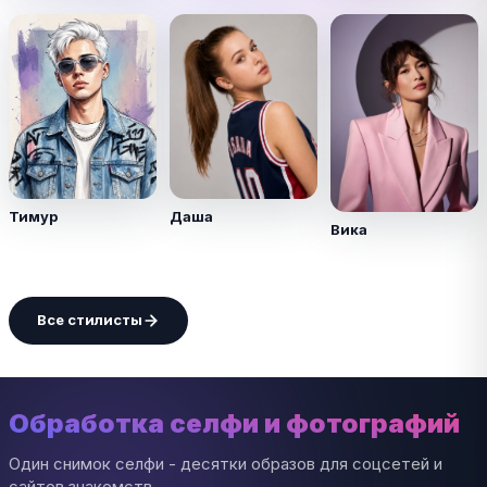
Тимур
Даша
Вика
Все стилисты
Обработка селфи и фотографий
Один снимок селфи - десятки образов для соцсетей и
сайтов знакомств.