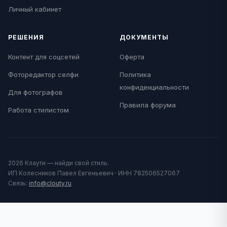
Личный кабинет
РЕШЕНИЯ
ДОКУМЕНТЫ
Контент для соцсетей
Оферта
Фоторедактор селфи
Политика
конфиденциальности
Для фотографов
Правила форума
Работа стилистом
2026 Клаути — найди свой стиль.
ИП Колесников Павел Евгеньевич · ИНН 782506527067
Связь:
info@clouty.ru