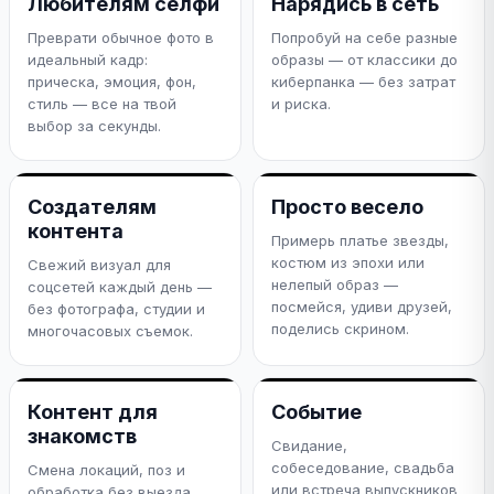
Любителям селфи
Нарядись в сеть
Преврати обычное фото в
Попробуй на себе разные
идеальный кадр:
образы — от классики до
прическа, эмоция, фон,
киберпанка — без затрат
стиль — все на твой
и риска.
выбор за секунды.
Создателям
Просто весело
контента
Примерь платье звезды,
костюм из эпохи или
Свежий визуал для
нелепый образ —
соцсетей каждый день —
посмейся, удиви друзей,
без фотографа, студии и
поделись скрином.
многочасовых съемок.
Контент для
Событие
знакомств
Свидание,
собеседование, свадьба
Смена локаций, поз и
или встреча выпускников
обработка без выезда.