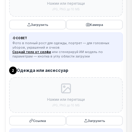
Нажми или перетащи
JPG, PNG до 10 МБ
Загрузить
Камера
СОВЕТ
Фото в полный рост для одежды, портрет — для головных
уборов, украшений и очков.
Создай тело от селфи
или сгенерируй ИИ модель по
параметрам — кнопка в углу области загрузки
Одежда или аксессуар
2
Нажми или перетащи
JPG, PNG до 10 МБ
Ссылка
Загрузить