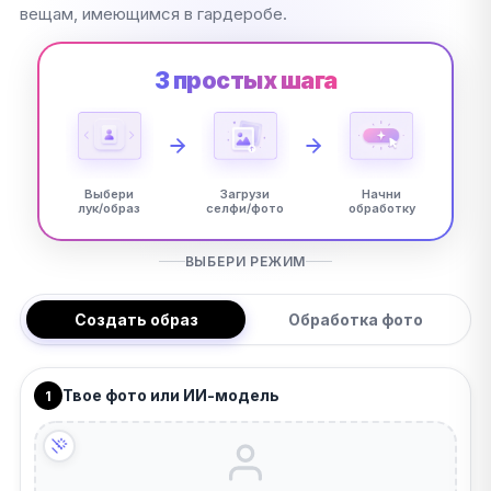
вещам, имеющимся в гардеробе.
3 простых шага
Выбери
Загрузи
Начни
лук/образ
селфи/фото
обработку
ВЫБЕРИ РЕЖИМ
Создать образ
Обработка фото
Твое фото или ИИ-модель
1