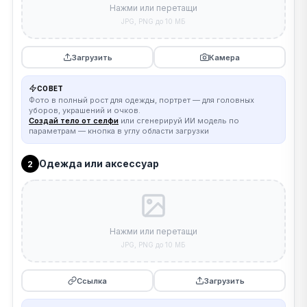
Нажми или перетащи
JPG, PNG до 10 МБ
Загрузить
Камера
СОВЕТ
Фото в полный рост для одежды, портрет — для головных
уборов, украшений и очков.
Создай тело от селфи
или сгенерируй ИИ модель по
параметрам — кнопка в углу области загрузки
Одежда или аксессуар
2
Нажми или перетащи
JPG, PNG до 10 МБ
Ссылка
Загрузить