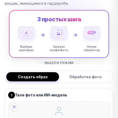
вещам, имеющимся в гардеробе.
3 простых шага
Выбери
Загрузи
Начни
лук/образ
селфи/фото
обработку
ВЫБЕРИ РЕЖИМ
Создать образ
Обработка фото
Твое фото или ИИ-модель
1