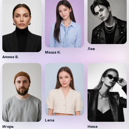
Лев
Маша К.
Алина В.
Lena
Игорь
Ника