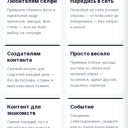
Любителям селфи
Нарядись в сеть
Преврати обычное фото в
Попробуй на себе разные
идеальный кадр:
образы — от классики до
прическа, эмоция, фон,
киберпанка — без затрат
стиль — все на твой
и риска.
выбор за секунды.
Создателям
Просто весело
контента
Примерь платье звезды,
костюм из эпохи или
Свежий визуал для
нелепый образ —
соцсетей каждый день —
посмейся, удиви друзей,
без фотографа, студии и
поделись скрином.
многочасовых съемок.
Контент для
Событие
знакомств
Свидание,
собеседование, свадьба
Смена локаций, поз и
или встреча выпускников
обработка без выезда.