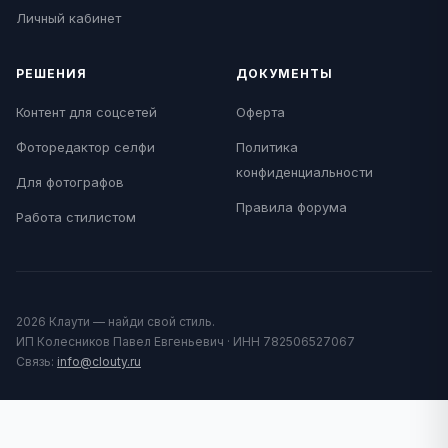
Личный кабинет
РЕШЕНИЯ
ДОКУМЕНТЫ
Контент для соцсетей
Оферта
Фоторедактор селфи
Политика
конфиденциальности
Для фотографов
Правила форума
Работа стилистом
2026 Клаути — найди свой стиль.
ИП Колесников Павел Евгеньевич · ИНН 782506527067
Связь:
info@clouty.ru