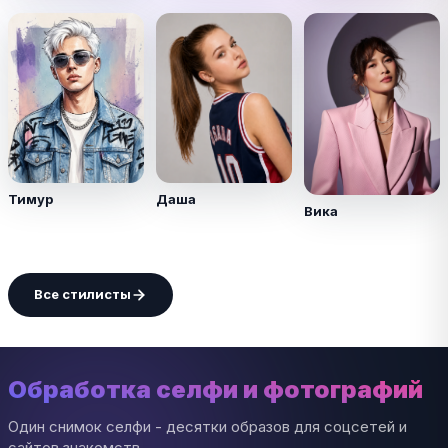
Тимур
Даша
Вика
Все стилисты
Обработка селфи и фотографий
Один снимок селфи - десятки образов для соцсетей и
сайтов знакомств.