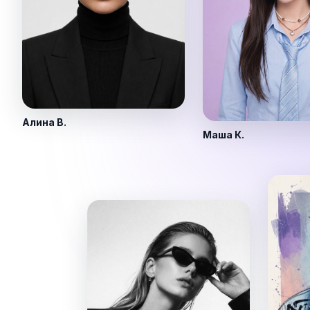
Алина В.
Маша К.