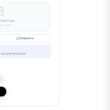
 перетащи
до 10 МБ
Загрузить
 лучший результат