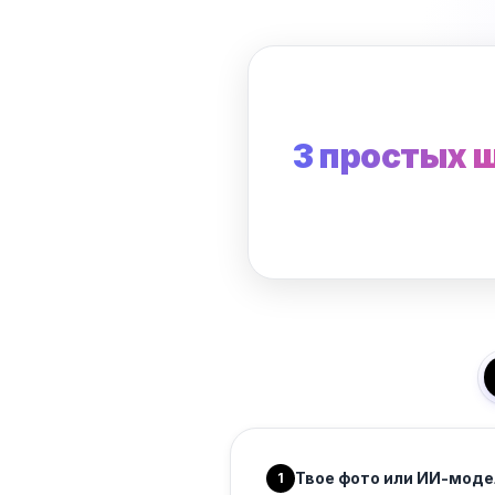
3 простых 
Твое фото или ИИ-моде
1