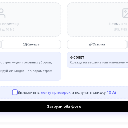
и перетащи
Нажми или
G до 10 МБ
JPG, PNG 
Камера
Ссылка
СОВЕТ
портрет — для головных уборов,
Одежда на вешалке или манекене —
рируй ИИ модель по параметрам —
Выложить в
ленту примерок
и получить скидку
10 Ai
Загрузи оба фото