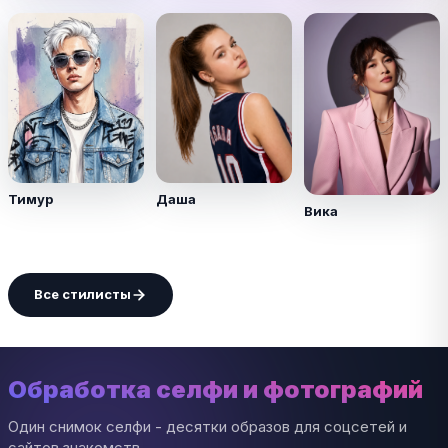
Тимур
Даша
Вика
Все стилисты
Обработка селфи и фотографий
Один снимок селфи - десятки образов для соцсетей и
сайтов знакомств.