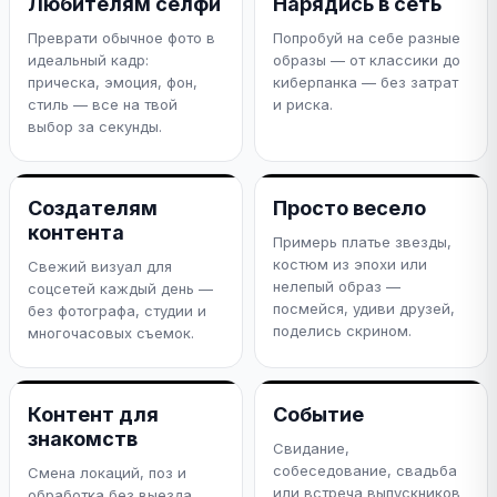
Любителям селфи
Нарядись в сеть
Преврати обычное фото в
Попробуй на себе разные
идеальный кадр:
образы — от классики до
прическа, эмоция, фон,
киберпанка — без затрат
стиль — все на твой
и риска.
выбор за секунды.
Создателям
Просто весело
контента
Примерь платье звезды,
костюм из эпохи или
Свежий визуал для
нелепый образ —
соцсетей каждый день —
посмейся, удиви друзей,
без фотографа, студии и
поделись скрином.
многочасовых съемок.
Контент для
Событие
знакомств
Свидание,
собеседование, свадьба
Смена локаций, поз и
или встреча выпускников
обработка без выезда.