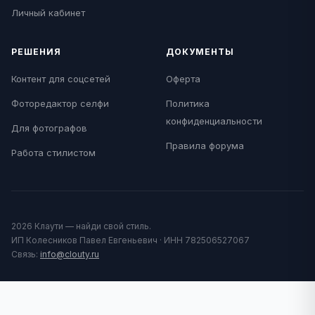
Личный кабинет
РЕШЕНИЯ
ДОКУМЕНТЫ
Контент для соцсетей
Оферта
Фоторедактор селфи
Политика
конфиденциальности
Для фотографов
Правила форума
Работа стилистом
2026 Клаути — найди свой стиль.
ИП Колесников Павел Евгеньевич · ИНН 782506527067
Связь:
info@clouty.ru