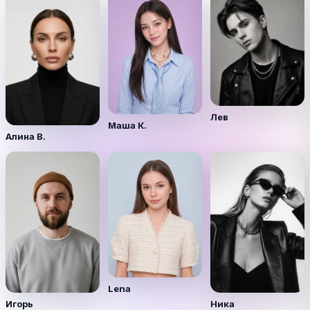
Лев
Маша К.
Алина В.
Lena
Игорь
Ника