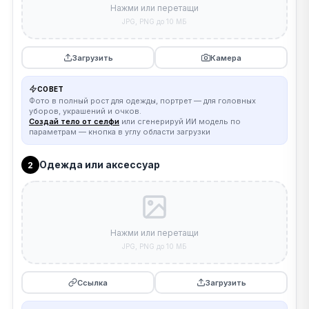
Нажми или перетащи
JPG, PNG до 10 МБ
Загрузить
Камера
СОВЕТ
Фото в полный рост для одежды, портрет — для головных
уборов, украшений и очков.
Создай тело от селфи
или сгенерируй ИИ модель по
параметрам — кнопка в углу области загрузки
Одежда или аксессуар
2
Нажми или перетащи
JPG, PNG до 10 МБ
Ссылка
Загрузить