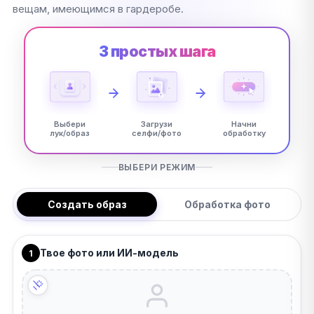
вещам, имеющимся в гардеробе.
3 простых шага
Выбери
Загрузи
Начни
лук/образ
селфи/фото
обработку
ВЫБЕРИ РЕЖИМ
Создать образ
Обработка фото
Твое фото или ИИ-модель
1