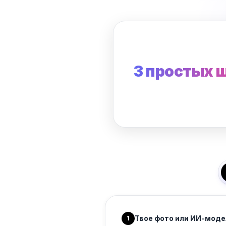
3 простых 
Твое фото или ИИ-моде
1