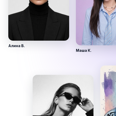
Алина В.
Маша К.