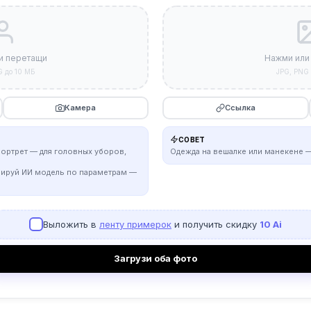
и перетащи
Нажми или
G до 10 МБ
JPG, PNG 
Камера
Ссылка
СОВЕТ
портрет — для головных уборов,
Одежда на вешалке или манекене —
рируй ИИ модель по параметрам —
Выложить в
ленту примерок
и получить скидку
10 Ai
Загрузи оба фото