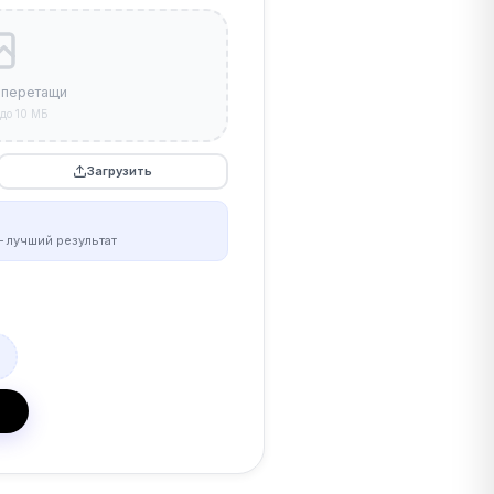
 перетащи
до 10 МБ
Загрузить
 лучший результат