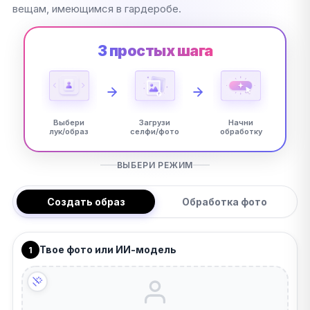
вещам, имеющимся в гардеробе.
3 простых шага
Выбери
Загрузи
Начни
лук/образ
селфи/фото
обработку
ВЫБЕРИ РЕЖИМ
Создать образ
Обработка фото
Твое фото или ИИ-модель
1