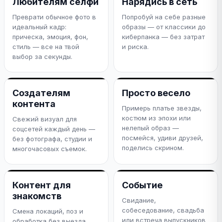
Любителям селфи
Нарядись в сеть
Преврати обычное фото в
Попробуй на себе разные
идеальный кадр:
образы — от классики до
прическа, эмоция, фон,
киберпанка — без затрат
стиль — все на твой
и риска.
выбор за секунды.
Создателям
Просто весело
контента
Примерь платье звезды,
костюм из эпохи или
Свежий визуал для
нелепый образ —
соцсетей каждый день —
посмейся, удиви друзей,
без фотографа, студии и
поделись скрином.
многочасовых съемок.
Контент для
Событие
знакомств
Свидание,
собеседование, свадьба
Смена локаций, поз и
или встреча выпускников
обработка без выезда.