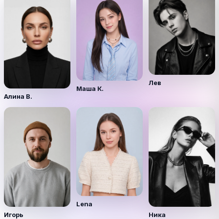
Лев
Маша К.
Алина В.
Lena
Игорь
Ника