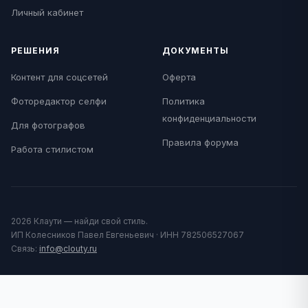
Личный кабинет
РЕШЕНИЯ
ДОКУМЕНТЫ
Контент для соцсетей
Оферта
Фоторедактор селфи
Политика
конфиденциальности
Для фотографов
Правила форума
Работа стилистом
2026 Клаути — найди свой стиль.
ИП Колесников Павел Евгеньевич · ИНН 782506527067
Связь:
info@clouty.ru