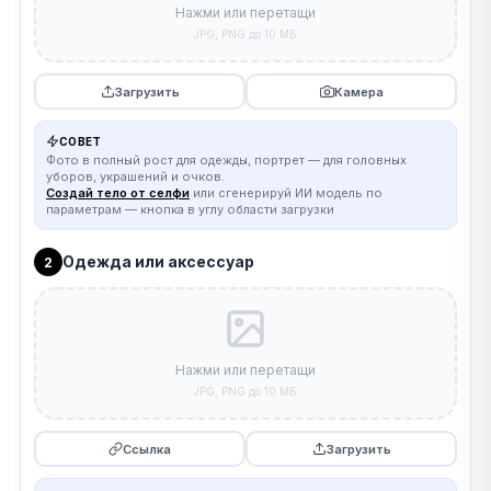
Нажми или перетащи
JPG, PNG до 10 МБ
Загрузить
Камера
СОВЕТ
Фото в полный рост для одежды, портрет — для головных
уборов, украшений и очков.
Создай тело от селфи
или сгенерируй ИИ модель по
параметрам — кнопка в углу области загрузки
Одежда или аксессуар
2
Нажми или перетащи
JPG, PNG до 10 МБ
Ссылка
Загрузить