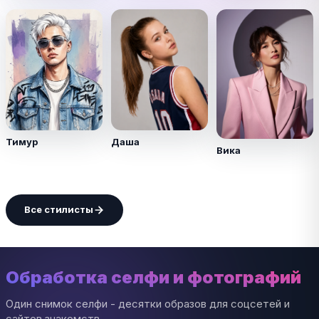
Тимур
Даша
Вика
Все стилисты
Обработка селфи и фотографий
Один снимок селфи - десятки образов для соцсетей и
сайтов знакомств.