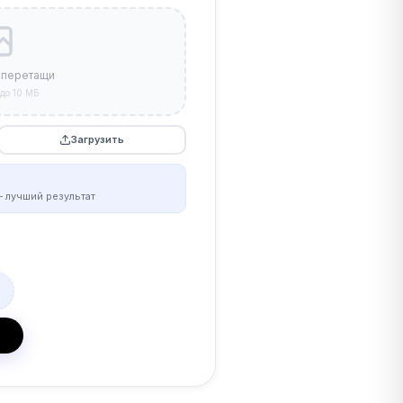
 перетащи
до 10 МБ
Загрузить
 лучший результат