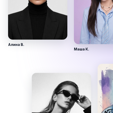
Алина В.
Маша К.