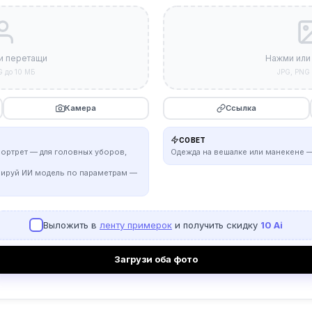
и перетащи
Нажми или
G до 10 МБ
JPG, PNG 
Камера
Ссылка
СОВЕТ
портрет — для головных уборов,
Одежда на вешалке или манекене —
рируй ИИ модель по параметрам —
Выложить в
ленту примерок
и получить скидку
10 Ai
Загрузи оба фото