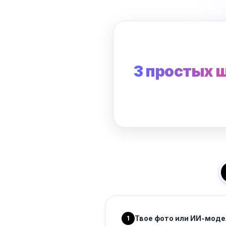
3 простых 
Твое фото или ИИ-моде
1