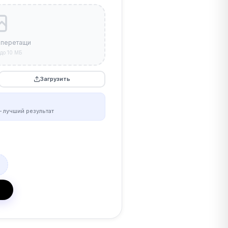
 перетащи
до 10 МБ
Загрузить
 лучший результат