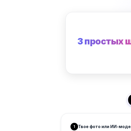
3 простых 
Твое фото или ИИ-моде
1