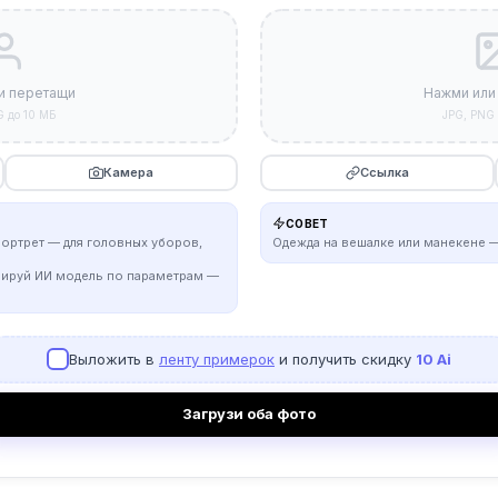
и перетащи
Нажми или
G до 10 МБ
JPG, PNG 
Камера
Ссылка
СОВЕТ
портрет — для головных уборов,
Одежда на вешалке или манекене —
рируй ИИ модель по параметрам —
Выложить в
ленту примерок
и получить скидку
10 Ai
Загрузи оба фото