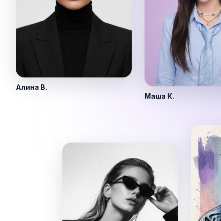
Алина В.
Маша К.