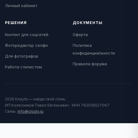
Личный кабинет
РЕШЕНИЯ
ДОКУМЕНТЫ
Контент для соцсетей
Оферта
Фоторедактор селфи
Политика
конфиденциальности
Для фотографов
Правила форума
Работа стилистом
2026 Клаути — найди свой стиль.
ИП Колесников Павел Евгеньевич · ИНН 782506527067
Связь:
info@clouty.ru