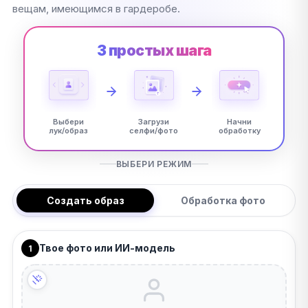
вещам, имеющимся в гардеробе.
3 простых шага
Выбери
Загрузи
Начни
лук/образ
селфи/фото
обработку
ВЫБЕРИ РЕЖИМ
Создать образ
Обработка фото
Твое фото или ИИ-модель
1