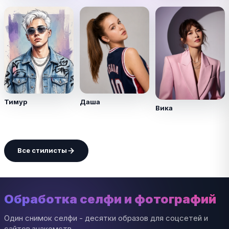
Тимур
Даша
Вика
Все стилисты
Обработка селфи и фотографий
Один снимок селфи - десятки образов для соцсетей и
сайтов знакомств.