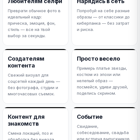
Любителям селфи
Нарядись в сеть
Преврати обычное фото в
Попробуй на себе разные
идеальный кадр:
образы — от классики до
прическа, эмоция, фон,
киберпанка — без затрат
стиль — все на твой
и риска.
выбор за секунды.
Создателям
Просто весело
контента
Примерь платье звезды,
костюм из эпохи или
Свежий визуал для
нелепый образ —
соцсетей каждый день —
посмейся, удиви друзей,
без фотографа, студии и
поделись скрином.
многочасовых съемок.
Контент для
Событие
знакомств
Свидание,
собеседование, свадьба
Смена локаций, поз и
или встреча выпускников
обработка без выезда.