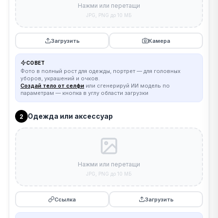
Нажми или перетащи
JPG, PNG до 10 МБ
Загрузить
Камера
СОВЕТ
Фото в полный рост для одежды, портрет — для головных
уборов, украшений и очков.
Создай тело от селфи
или сгенерируй ИИ модель по
параметрам — кнопка в углу области загрузки
Одежда или аксессуар
2
Нажми или перетащи
JPG, PNG до 10 МБ
Ссылка
Загрузить