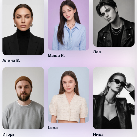
Лев
Маша К.
Алина В.
Lena
Игорь
Ника