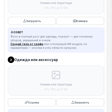
Нажми или перетащи
JPG, PNG до 10 МБ
Загрузить
Камера
СОВЕТ
Фото в полный рост для одежды, портрет — для головных
уборов, украшений и очков.
Создай тело от селфи
или сгенерируй ИИ модель по
параметрам — кнопка в углу области загрузки
Одежда или аксессуар
2
Нажми или перетащи
JPG, PNG до 10 МБ
Ссылка
Загрузить