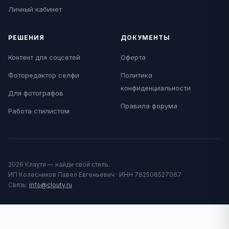
Личный кабинет
РЕШЕНИЯ
ДОКУМЕНТЫ
Контент для соцсетей
Оферта
Фоторедактор селфи
Политика
конфиденциальности
Для фотографов
Правила форума
Работа стилистом
2026 Клаути — найди свой стиль.
ИП Колесников Павел Евгеньевич · ИНН 782506527067
Связь:
info@clouty.ru