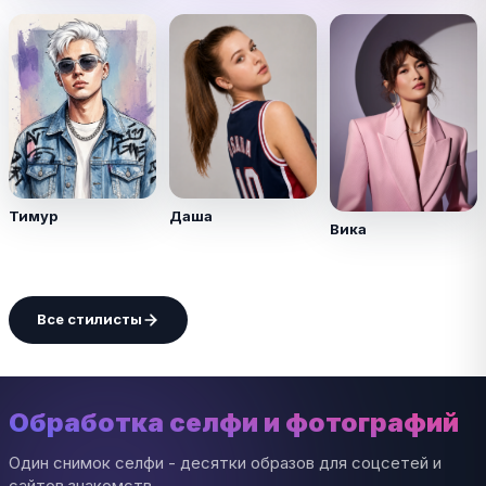
Тимур
Даша
Вика
Все стилисты
Обработка селфи и фотографий
Один снимок селфи - десятки образов для соцсетей и
сайтов знакомств.