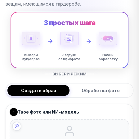
вещам, имеющимся в гардеробе.
3 простых шага
Выбери
Загрузи
Начни
лук/образ
селфи/фото
обработку
ВЫБЕРИ РЕЖИМ
Создать образ
Обработка фото
Твое фото или ИИ-модель
1