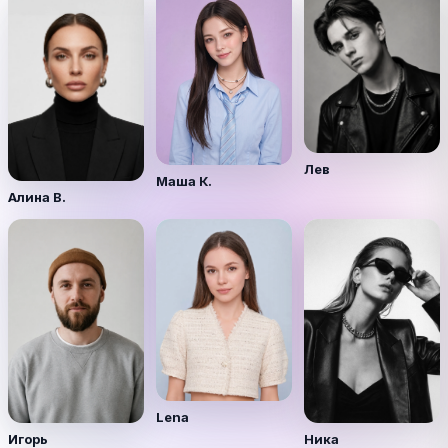
Лев
Маша К.
Алина В.
Lena
Игорь
Ника