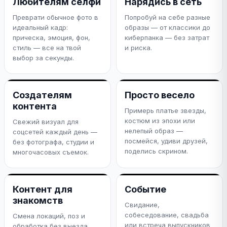
Любителям селфи
Нарядись в сеть
Преврати обычное фото в
Попробуй на себе разные
идеальный кадр:
образы — от классики до
прическа, эмоция, фон,
киберпанка — без затрат
стиль — все на твой
и риска.
выбор за секунды.
Создателям
Просто весело
контента
Примерь платье звезды,
костюм из эпохи или
Свежий визуал для
нелепый образ —
соцсетей каждый день —
посмейся, удиви друзей,
без фотографа, студии и
поделись скрином.
многочасовых съемок.
Контент для
Событие
знакомств
Свидание,
собеседование, свадьба
Смена локаций, поз и
или встреча выпускников
обработка без выезда.