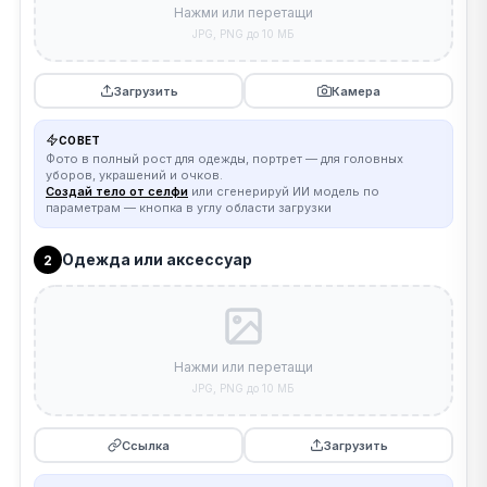
Нажми или перетащи
JPG, PNG до 10 МБ
Загрузить
Камера
СОВЕТ
Фото в полный рост для одежды, портрет — для головных
уборов, украшений и очков.
Создай тело от селфи
или сгенерируй ИИ модель по
параметрам — кнопка в углу области загрузки
Одежда или аксессуар
2
Нажми или перетащи
JPG, PNG до 10 МБ
Ссылка
Загрузить