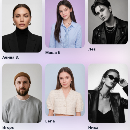
Лев
Маша К.
Алина В.
Lena
Игорь
Ника