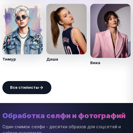
Тимур
Даша
Вика
Все стилисты
Обработка селфи и фотографий
Один снимок селфи - десятки образов для соцсетей и
сайтов знакомств.