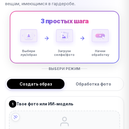
вещам, имеющимся в гардеробе.
3 простых шага
Выбери
Загрузи
Начни
лук/образ
селфи/фото
обработку
ВЫБЕРИ РЕЖИМ
Создать образ
Обработка фото
Твое фото или ИИ-модель
1