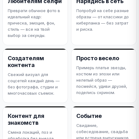
Любителям селфи
Нарядись в сеть
Преврати обычное фото в
Попробуй на себе разные
идеальный кадр:
образы — от классики до
прическа, эмоция, фон,
киберпанка — без затрат
стиль — все на твой
и риска.
выбор за секунды.
Создателям
Просто весело
контента
Примерь платье звезды,
костюм из эпохи или
Свежий визуал для
нелепый образ —
соцсетей каждый день —
посмейся, удиви друзей,
без фотографа, студии и
поделись скрином.
многочасовых съемок.
Контент для
Событие
знакомств
Свидание,
собеседование, свадьба
Смена локаций, поз и
или встреча выпускников
обработка без выезда.