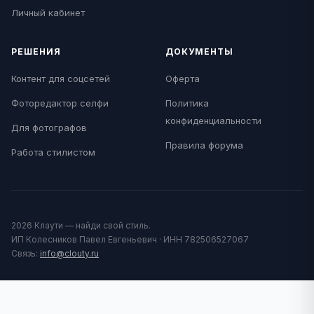
Личный кабинет
РЕШЕНИЯ
ДОКУМЕНТЫ
Контент для соцсетей
Оферта
Фоторедактор селфи
Политика
конфиденциальности
Для фотографов
Правила форума
Работа стилистом
2026 Клаути — найди свой стиль.
ИП Колесников Павел Евгеньевич · ИНН 782506527067
Связь:
info@clouty.ru