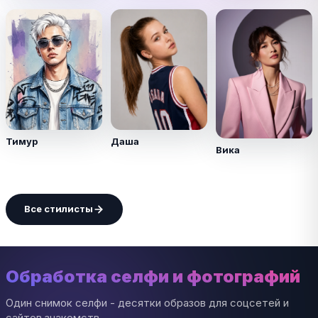
Тимур
Даша
Вика
Все стилисты
Обработка селфи и фотографий
Один снимок селфи - десятки образов для соцсетей и
сайтов знакомств.