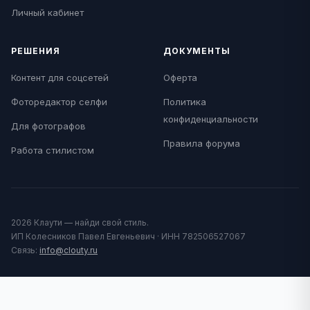
Личный кабинет
РЕШЕНИЯ
ДОКУМЕНТЫ
Контент для соцсетей
Оферта
Фоторедактор селфи
Политика
конфиденциальности
Для фотографов
Правила форума
Работа стилистом
2026 Клаути — найди свой стиль.
ИП Колесников Павел Евгеньевич · ИНН 782506527067
Связь:
info@clouty.ru