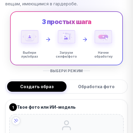
вещам, имеющимся в гардеробе.
3 простых шага
Выбери
Загрузи
Начни
лук/образ
селфи/фото
обработку
ВЫБЕРИ РЕЖИМ
Создать образ
Обработка фото
Твое фото или ИИ-модель
1