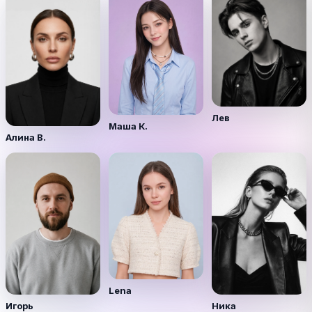
Лев
Маша К.
Алина В.
Lena
Игорь
Ника