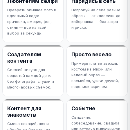
Любителям селфи
Нарядись в сеть
Преврати обычное фото в
Попробуй на себе разные
идеальный кадр:
образы — от классики до
прическа, эмоция, фон,
киберпанка — без затрат
стиль — все на твой
и риска.
выбор за секунды.
Создателям
Просто весело
контента
Примерь платье звезды,
костюм из эпохи или
Свежий визуал для
нелепый образ —
соцсетей каждый день —
посмейся, удиви друзей,
без фотографа, студии и
поделись скрином.
многочасовых съемок.
Контент для
Событие
знакомств
Свидание,
собеседование, свадьба
Смена локаций, поз и
или встреча выпускников
обработка без выезда.