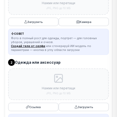
Нажми или перетащи
JPG, PNG до 10 МБ
Загрузить
Камера
СОВЕТ
Фото в полный рост для одежды, портрет — для головных
уборов, украшений и очков.
Создай тело от селфи
или сгенерируй ИИ модель по
параметрам — кнопка в углу области загрузки
Одежда или аксессуар
2
Нажми или перетащи
JPG, PNG до 10 МБ
Ссылка
Загрузить