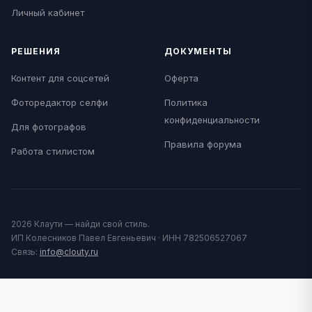
Личный кабинет
РЕШЕНИЯ
ДОКУМЕНТЫ
Контент для соцсетей
Оферта
Фоторедактор селфи
Политика
конфиденциальности
Для фотографов
Правила форума
Работа стилистом
2026 Клаути — найди свой стиль.
ИП Колесников Павел Евгеньевич · ИНН 782506527067
Связь:
info@clouty.ru