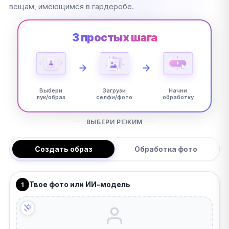
вещам, имеющимся в гардеробе.
3 простых шага
Выбери
Загрузи
Начни
лук/образ
селфи/фото
обработку
ВЫБЕРИ РЕЖИМ
Создать образ
Обработка фото
Твое фото или ИИ-модель
1