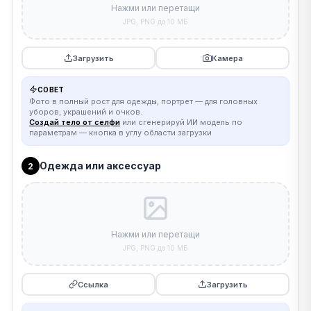
Нажми или перетащи
JPG, PNG до 10 МБ
Загрузить
Камера
СОВЕТ
Фото в полный рост для одежды, портрет — для головных
уборов, украшений и очков.
Создай тело от селфи
или сгенерируй ИИ модель по
параметрам — кнопка в углу области загрузки
Одежда или аксессуар
2
Нажми или перетащи
JPG, PNG до 10 МБ
Ссылка
Загрузить