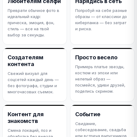
Любителям селфи
Нарядись в сеть
Преврати обычное фото в
Попробуй на себе разные
идеальный кадр:
образы — от классики до
прическа, эмоция, фон,
киберпанка — без затрат
стиль — все на твой
и риска.
выбор за секунды.
Создателям
Просто весело
контента
Примерь платье звезды,
костюм из эпохи или
Свежий визуал для
нелепый образ —
соцсетей каждый день —
посмейся, удиви друзей,
без фотографа, студии и
поделись скрином.
многочасовых съемок.
Контент для
Событие
знакомств
Свидание,
собеседование, свадьба
Смена локаций, поз и
или встреча выпускников
обработка без выезда.