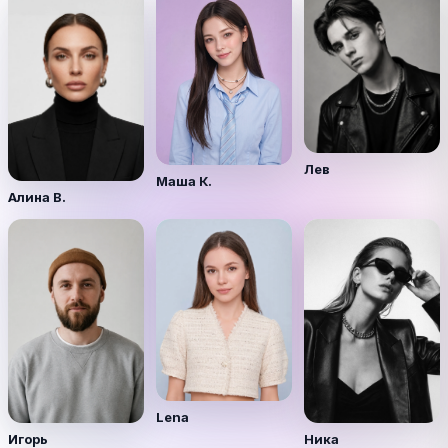
Лев
Маша К.
Алина В.
Lena
Игорь
Ника