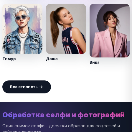
Тимур
Даша
Вика
Все стилисты
Обработка селфи и фотографий
Один снимок селфи - десятки образов для соцсетей и
сайтов знакомств.