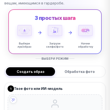
вещам, имеющимся в гардеробе.
3 простых шага
Выбери
Загрузи
Начни
лук/образ
селфи/фото
обработку
ВЫБЕРИ РЕЖИМ
Создать образ
Обработка фото
Твое фото или ИИ-модель
1