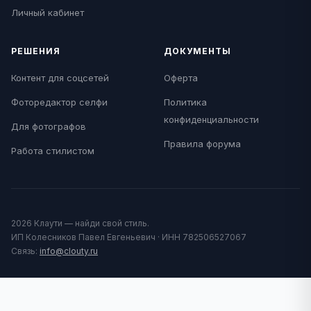
Личный кабинет
РЕШЕНИЯ
ДОКУМЕНТЫ
Контент для соцсетей
Оферта
Фоторедактор селфи
Политика
конфиденциальности
Для фотографов
Правила форума
Работа стилистом
2026 Клаути — найди свой стиль.
ИП Колесников Павел Евгеньевич · ИНН 782506527067
Связь:
info@clouty.ru