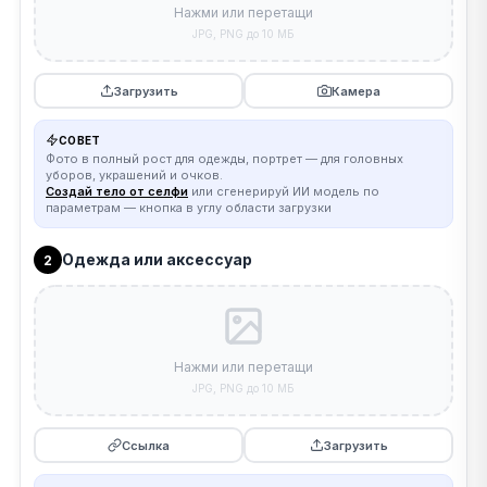
Нажми или перетащи
JPG, PNG до 10 МБ
Загрузить
Камера
СОВЕТ
Фото в полный рост для одежды, портрет — для головных
уборов, украшений и очков.
Создай тело от селфи
или сгенерируй ИИ модель по
параметрам — кнопка в углу области загрузки
Одежда или аксессуар
2
Нажми или перетащи
JPG, PNG до 10 МБ
Ссылка
Загрузить