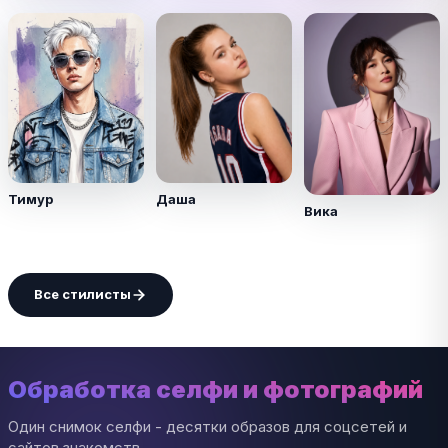
Тимур
Даша
Вика
Все стилисты
Обработка селфи и фотографий
Один снимок селфи - десятки образов для соцсетей и
сайтов знакомств.