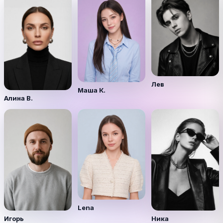
Лев
Маша К.
Алина В.
Lena
Игорь
Ника