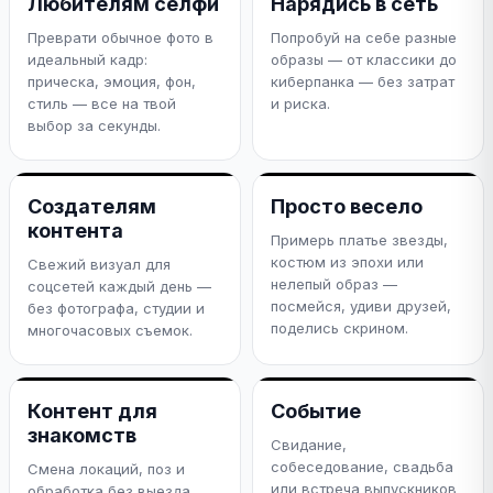
Любителям селфи
Нарядись в сеть
Преврати обычное фото в
Попробуй на себе разные
идеальный кадр:
образы — от классики до
прическа, эмоция, фон,
киберпанка — без затрат
стиль — все на твой
и риска.
выбор за секунды.
Создателям
Просто весело
контента
Примерь платье звезды,
костюм из эпохи или
Свежий визуал для
нелепый образ —
соцсетей каждый день —
посмейся, удиви друзей,
без фотографа, студии и
поделись скрином.
многочасовых съемок.
Контент для
Событие
знакомств
Свидание,
собеседование, свадьба
Смена локаций, поз и
или встреча выпускников
обработка без выезда.