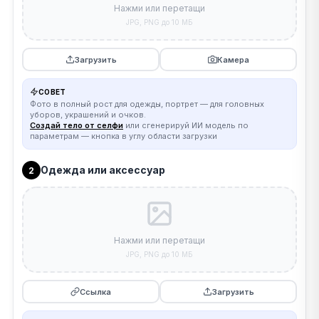
Нажми или перетащи
JPG, PNG до 10 МБ
Загрузить
Камера
СОВЕТ
Фото в полный рост для одежды, портрет — для головных
уборов, украшений и очков.
Создай тело от селфи
или сгенерируй ИИ модель по
параметрам — кнопка в углу области загрузки
Одежда или аксессуар
2
Нажми или перетащи
JPG, PNG до 10 МБ
Ссылка
Загрузить