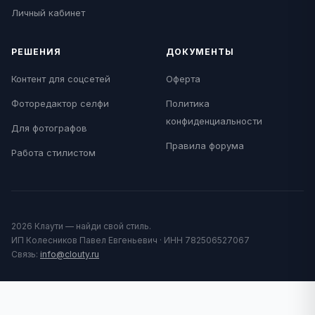
Личный кабинет
РЕШЕНИЯ
ДОКУМЕНТЫ
Контент для соцсетей
Оферта
Фоторедактор селфи
Политика
конфиденциальности
Для фотографов
Правила форума
Работа стилистом
2026 Клаути — найди свой стиль.
ИП Колесников Павел Евгеньевич · ИНН 782506527067
Связь:
info@clouty.ru