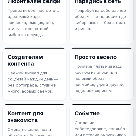
Любителям селфи
Нарядись в сеть
Преврати обычное фото в
Попробуй на себе разные
идеальный кадр:
образы — от классики до
прическа, эмоция, фон,
киберпанка — без затрат
стиль — все на твой
и риска.
выбор за секунды.
Создателям
Просто весело
контента
Примерь платье звезды,
костюм из эпохи или
Свежий визуал для
нелепый образ —
соцсетей каждый день —
посмейся, удиви друзей,
без фотографа, студии и
поделись скрином.
многочасовых съемок.
Контент для
Событие
знакомств
Свидание,
собеседование, свадьба
Смена локаций, поз и
или встреча выпускников
обработка без выезда.