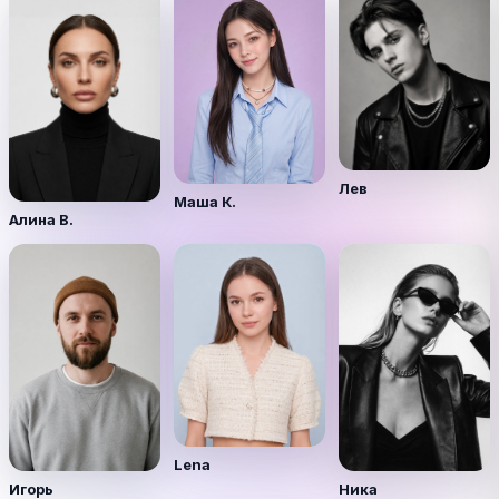
Лев
Маша К.
Алина В.
Lena
Игорь
Ника