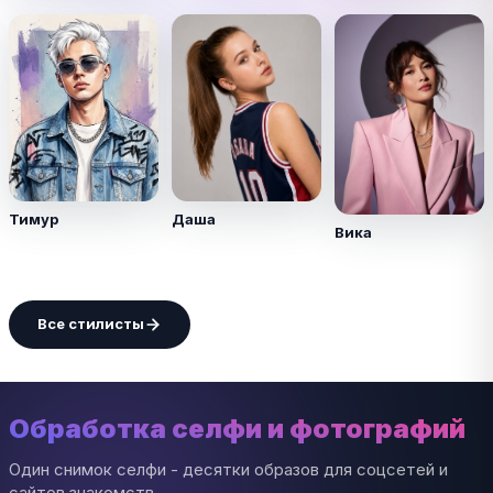
Тимур
Даша
Вика
Все стилисты
Обработка селфи и фотографий
Один снимок селфи - десятки образов для соцсетей и
сайтов знакомств.