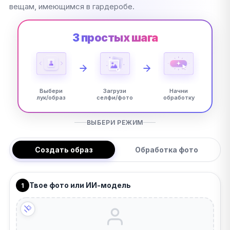
вещам, имеющимся в гардеробе.
3 простых шага
Выбери
Загрузи
Начни
лук/образ
селфи/фото
обработку
ВЫБЕРИ РЕЖИМ
Создать образ
Обработка фото
Твое фото или ИИ-модель
1