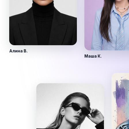
Алина В.
Маша К.