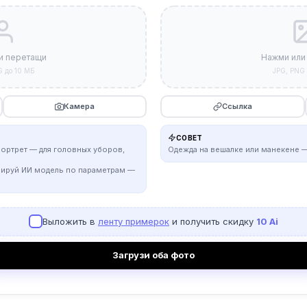
и перетащи
Нажми или
G до 10 МБ
JPG, PNG 
Камера
Ссылка
СОВЕТ
портрет — для головных уборов,
Одежда на вешалке или манекене —
рируй ИИ модель по параметрам —
Выложить в
ленту примерок
и получить скидку
10 Ai
Загрузи оба фото