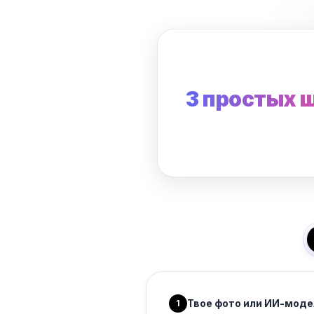
3 простых 
Твое фото или ИИ-моде
1