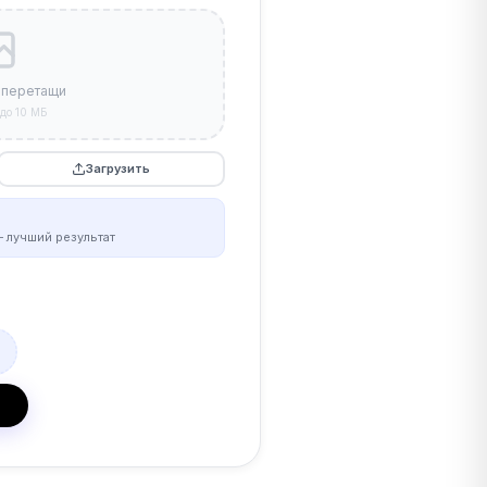
 перетащи
до 10 МБ
Загрузить
 лучший результат