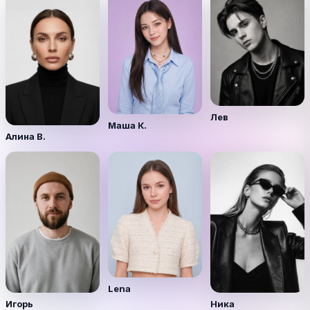
Лев
Маша К.
Алина В.
Lena
Игорь
Ника