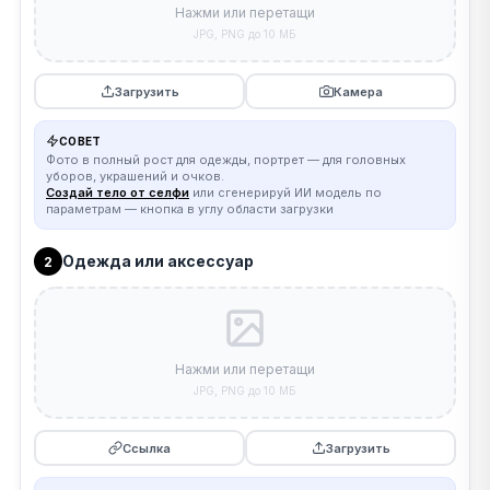
Нажми или перетащи
JPG, PNG до 10 МБ
Загрузить
Камера
СОВЕТ
Фото в полный рост для одежды, портрет — для головных
уборов, украшений и очков.
Создай тело от селфи
или сгенерируй ИИ модель по
параметрам — кнопка в углу области загрузки
Одежда или аксессуар
2
Нажми или перетащи
JPG, PNG до 10 МБ
Ссылка
Загрузить