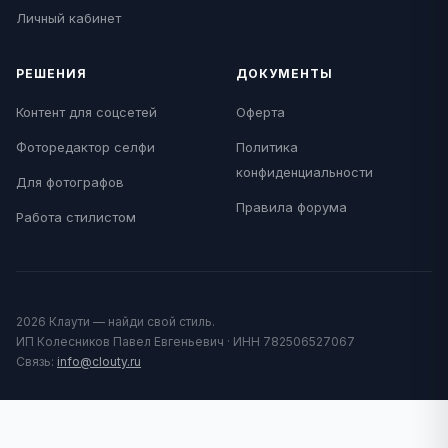
Личный кабинет
РЕШЕНИЯ
ДОКУМЕНТЫ
Контент для соцсетей
Оферта
Фоторедактор селфи
Политика
конфиденциальности
Для фотографов
Правила форума
Работа стилистом
2026 Клаути — найди свой стиль.
ИП Колесников Павел Евгеньевич · ИНН 782506527067
Связь:
info@clouty.ru