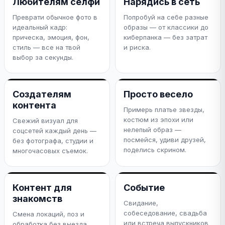
Любителям селфи
Нарядись в сеть
Преврати обычное фото в
Попробуй на себе разные
идеальный кадр:
образы — от классики до
прическа, эмоция, фон,
киберпанка — без затрат
стиль — все на твой
и риска.
выбор за секунды.
Создателям
Просто весело
контента
Примерь платье звезды,
костюм из эпохи или
Свежий визуал для
нелепый образ —
соцсетей каждый день —
посмейся, удиви друзей,
без фотографа, студии и
поделись скрином.
многочасовых съемок.
Контент для
Событие
знакомств
Свидание,
собеседование, свадьба
Смена локаций, поз и
или встреча выпускников
обработка без выезда.