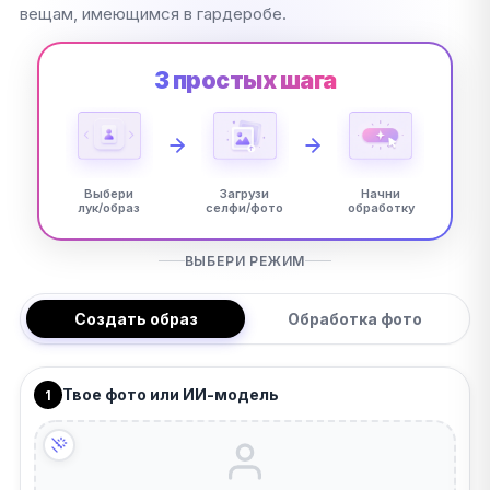
вещам, имеющимся в гардеробе.
3 простых шага
Выбери
Загрузи
Начни
лук/образ
селфи/фото
обработку
ВЫБЕРИ РЕЖИМ
Создать образ
Обработка фото
Твое фото или ИИ-модель
1