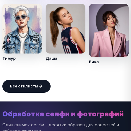
Тимур
Даша
Вика
Все стилисты
Обработка селфи и фотографий
Один снимок селфи - десятки образов для соцсетей и
сайтов знакомств.