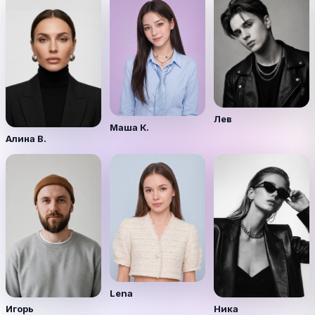
Лев
Маша К.
Алина В.
Lena
Игорь
Ника