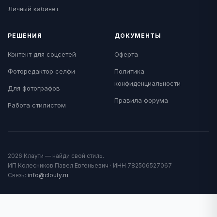
Личный кабинет
РЕШЕНИЯ
ДОКУМЕНТЫ
Контент для соцсетей
Оферта
Фоторедактор селфи
Политика
конфиденциальности
Для фотографов
Правила форума
Работа стилистом
2026 Клаути — найди свой стиль.
ИП Колесников Павел Евгеньевич · ИНН 782506527067
Связь:
info@clouty.ru