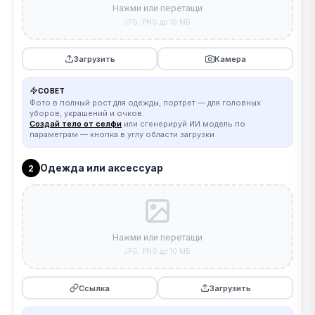
Нажми или перетащи
JPG, PNG до 10 МБ
Загрузить
Камера
СОВЕТ
Фото в полный рост для одежды, портрет — для головных
уборов, украшений и очков.
Создай тело от селфи
или сгенерируй ИИ модель по
параметрам — кнопка в углу области загрузки
Одежда или аксессуар
2
Нажми или перетащи
JPG, PNG до 10 МБ
Ссылка
Загрузить