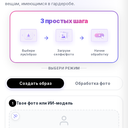
вещам, имеющимся в гардеробе.
3 простых шага
Выбери
Загрузи
Начни
лук/образ
селфи/фото
обработку
ВЫБЕРИ РЕЖИМ
Создать образ
Обработка фото
Твое фото или ИИ-модель
1