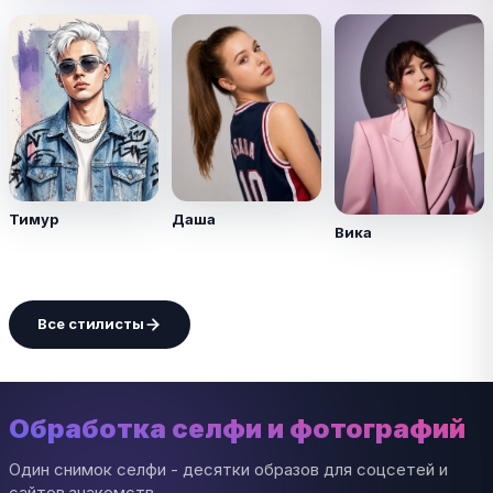
Тимур
Даша
Вика
Все стилисты
Обработка селфи и фотографий
Один снимок селфи - десятки образов для соцсетей и
сайтов знакомств.