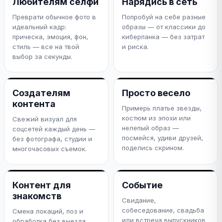
Любителям селфи
Нарядись в сеть
Преврати обычное фото в
Попробуй на себе разные
идеальный кадр:
образы — от классики до
прическа, эмоция, фон,
киберпанка — без затрат
стиль — все на твой
и риска.
выбор за секунды.
Создателям
Просто весело
контента
Примерь платье звезды,
костюм из эпохи или
Свежий визуал для
нелепый образ —
соцсетей каждый день —
посмейся, удиви друзей,
без фотографа, студии и
поделись скрином.
многочасовых съемок.
Контент для
Событие
знакомств
Свидание,
собеседование, свадьба
Смена локаций, поз и
или встреча выпускников
обработка без выезда.