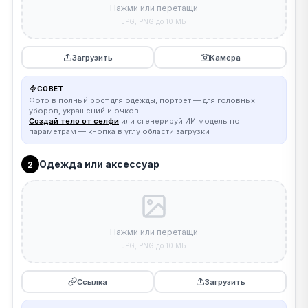
Нажми или перетащи
JPG, PNG до 10 МБ
Загрузить
Камера
СОВЕТ
Фото в полный рост для одежды, портрет — для головных
уборов, украшений и очков.
Создай тело от селфи
или сгенерируй ИИ модель по
параметрам — кнопка в углу области загрузки
Одежда или аксессуар
2
Нажми или перетащи
JPG, PNG до 10 МБ
Ссылка
Загрузить