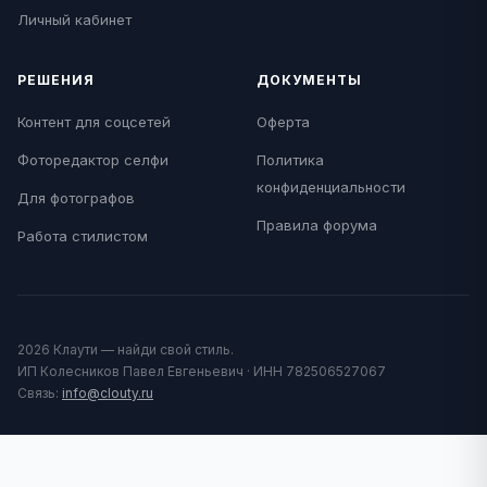
Личный кабинет
РЕШЕНИЯ
ДОКУМЕНТЫ
Контент для соцсетей
Оферта
Фоторедактор селфи
Политика
конфиденциальности
Для фотографов
Правила форума
Работа стилистом
2026 Клаути — найди свой стиль.
ИП Колесников Павел Евгеньевич · ИНН 782506527067
Связь:
info@clouty.ru