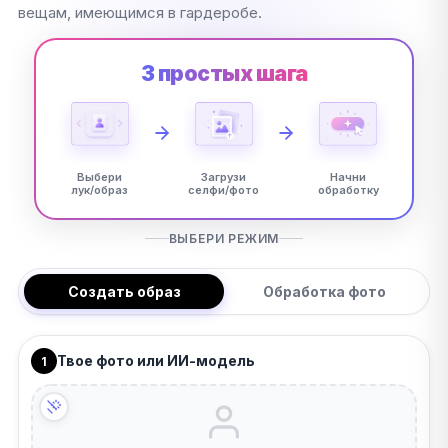
вещам, имеющимся в гардеробе.
3 простых шага
Выбери
Загрузи
Начни
лук/образ
селфи/фото
обработку
ВЫБЕРИ РЕЖИМ
Создать образ
Обработка фото
Твое фото или ИИ-модель
1