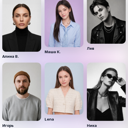
Лев
Маша К.
Алина В.
Lena
Игорь
Ника