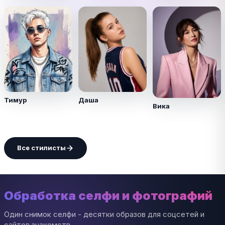
Тимур
Даша
Вика
Все стилисты
Обработка селфи и фотографий
Один снимок селфи - десятки образов для соцсетей и
сайтов знакомств.