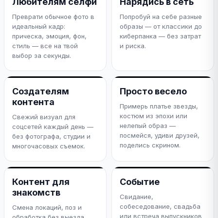
Любителям селфи
Нарядись в сеть
Преврати обычное фото в
Попробуй на себе разные
идеальный кадр:
образы — от классики до
прическа, эмоция, фон,
киберпанка — без затрат
стиль — все на твой
и риска.
выбор за секунды.
Создателям
Просто весело
контента
Примерь платье звезды,
костюм из эпохи или
Свежий визуал для
нелепый образ —
соцсетей каждый день —
посмейся, удиви друзей,
без фотографа, студии и
поделись скрином.
многочасовых съемок.
Контент для
Событие
знакомств
Свидание,
собеседование, свадьба
Смена локаций, поз и
или встреча выпускников
обработка без выезда.