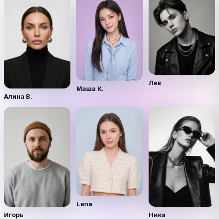
Лев
Маша К.
Алина В.
Lena
Игорь
Ника