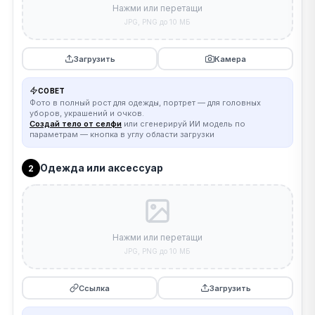
Нажми или перетащи
JPG, PNG до 10 МБ
Загрузить
Камера
СОВЕТ
Фото в полный рост для одежды, портрет — для головных
уборов, украшений и очков.
Создай тело от селфи
или сгенерируй ИИ модель по
параметрам — кнопка в углу области загрузки
Одежда или аксессуар
2
Нажми или перетащи
JPG, PNG до 10 МБ
Ссылка
Загрузить