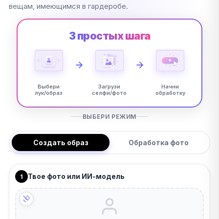
вещам, имеющимся в гардеробе.
3 простых шага
Выбери
Загрузи
Начни
лук/образ
селфи/фото
обработку
ВЫБЕРИ РЕЖИМ
Создать образ
Обработка фото
Твое фото или ИИ-модель
1