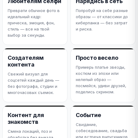
Любителям селфи
Нарядись в сеть
Преврати обычное фото в
Попробуй на себе разные
идеальный кадр:
образы — от классики до
прическа, эмоция, фон,
киберпанка — без затрат
стиль — все на твой
и риска.
выбор за секунды.
Создателям
Просто весело
контента
Примерь платье звезды,
костюм из эпохи или
Свежий визуал для
нелепый образ —
соцсетей каждый день —
посмейся, удиви друзей,
без фотографа, студии и
поделись скрином.
многочасовых съемок.
Контент для
Событие
знакомств
Свидание,
собеседование, свадьба
Смена локаций, поз и
или встреча выпускников
обработка без выезда.