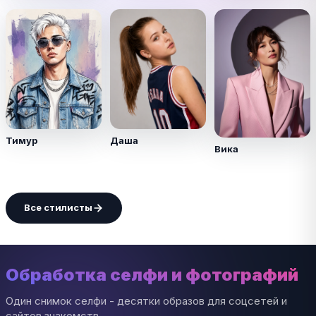
Тимур
Даша
Вика
Все стилисты
Обработка селфи и фотографий
Один снимок селфи - десятки образов для соцсетей и
сайтов знакомств.