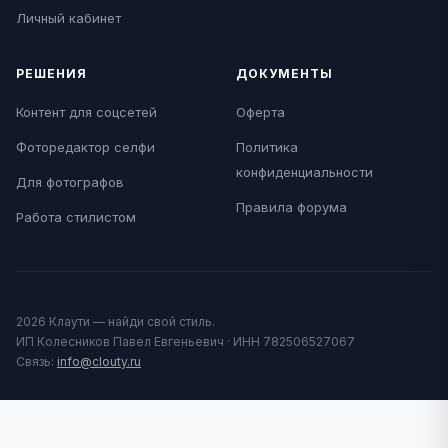
Личный кабинет
РЕШЕНИЯ
ДОКУМЕНТЫ
Контент для соцсетей
Оферта
Фоторедактор селфи
Политика
конфиденциальности
Для фотографов
Правила форума
Работа стилистом
2026 Клаути — найди свой стиль.
ИП Колесников Павел Евгеньевич · ИНН 782506527067
Связь:
info@clouty.ru