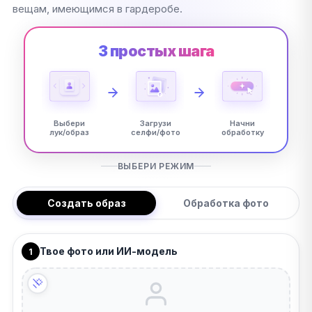
вещам, имеющимся в гардеробе.
3 простых шага
Выбери
Загрузи
Начни
лук/образ
селфи/фото
обработку
ВЫБЕРИ РЕЖИМ
Создать образ
Обработка фото
Твое фото или ИИ-модель
1