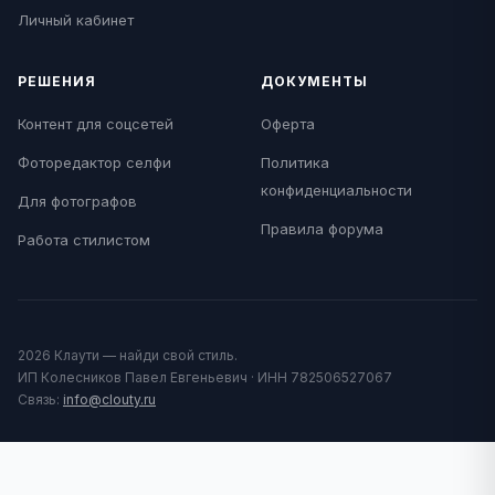
Личный кабинет
РЕШЕНИЯ
ДОКУМЕНТЫ
Контент для соцсетей
Оферта
Фоторедактор селфи
Политика
конфиденциальности
Для фотографов
Правила форума
Работа стилистом
2026 Клаути — найди свой стиль.
ИП Колесников Павел Евгеньевич · ИНН 782506527067
Связь:
info@clouty.ru