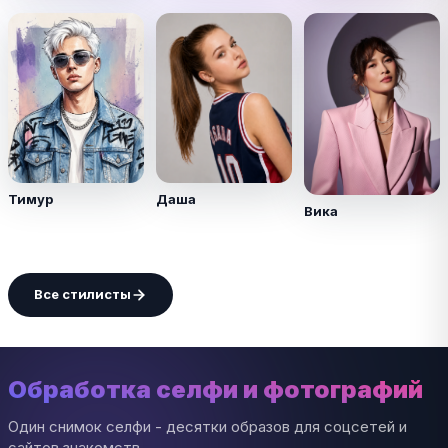
Тимур
Даша
Вика
Все стилисты
Обработка селфи и фотографий
Один снимок селфи - десятки образов для соцсетей и
сайтов знакомств.