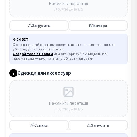
Нажми или перетащи
JPG, PNG до 10 МБ
Загрузить
Камера
СОВЕТ
Фото в полный рост для одежды, портрет — для головных
уборов, украшений и очков.
Создай тело от селфи
или сгенерируй ИИ модель по
параметрам — кнопка в углу области загрузки
Одежда или аксессуар
2
Нажми или перетащи
JPG, PNG до 10 МБ
Ссылка
Загрузить