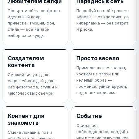
Любителям селфи
Нарядись в сеть
Преврати обычное фото в
Попробуй на себе разные
идеальный кадр:
образы — от классики до
прическа, эмоция, фон,
киберпанка — без затрат
стиль — все на твой
и риска.
выбор за секунды.
Создателям
Просто весело
контента
Примерь платье звезды,
костюм из эпохи или
Свежий визуал для
нелепый образ —
соцсетей каждый день —
посмейся, удиви друзей,
без фотографа, студии и
поделись скрином.
многочасовых съемок.
Контент для
Событие
знакомств
Свидание,
собеседование, свадьба
Смена локаций, поз и
или встреча выпускников
обработка без выезда.