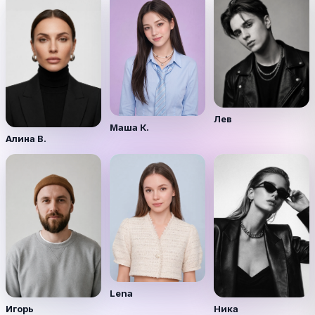
Лев
Маша К.
Алина В.
Lena
Игорь
Ника