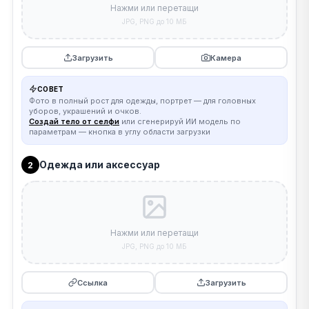
Нажми или перетащи
JPG, PNG до 10 МБ
Загрузить
Камера
СОВЕТ
Фото в полный рост для одежды, портрет — для головных
уборов, украшений и очков.
Создай тело от селфи
или сгенерируй ИИ модель по
параметрам — кнопка в углу области загрузки
Одежда или аксессуар
2
Нажми или перетащи
JPG, PNG до 10 МБ
Ссылка
Загрузить