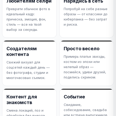
Любителям селфи
Нарядись в сеть
Преврати обычное фото в
Попробуй на себе разные
идеальный кадр:
образы — от классики до
прическа, эмоция, фон,
киберпанка — без затрат
стиль — все на твой
и риска.
выбор за секунды.
Создателям
Просто весело
контента
Примерь платье звезды,
костюм из эпохи или
Свежий визуал для
нелепый образ —
соцсетей каждый день —
посмейся, удиви друзей,
без фотографа, студии и
поделись скрином.
многочасовых съемок.
Контент для
Событие
знакомств
Свидание,
собеседование, свадьба
Смена локаций, поз и
или встреча выпускников
обработка без выезда.