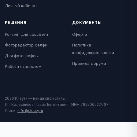
Личный кабинет
РЕШЕНИЯ
ДОКУМЕНТЫ
Контент для соцсетей
Оферта
Фоторедактор селфи
Политика
конфиденциальности
Для фотографов
Правила форума
Работа стилистом
2026 Клаути — найди свой стиль.
ИП Колесников Павел Евгеньевич · ИНН 782506527067
Связь:
info@clouty.ru