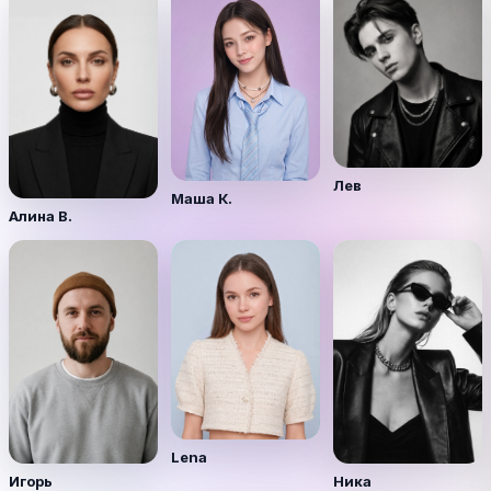
Лев
Маша К.
Алина В.
Lena
Игорь
Ника