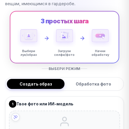
вещам, имеющимся в гардеробе.
3 простых шага
Выбери
Загрузи
Начни
лук/образ
селфи/фото
обработку
ВЫБЕРИ РЕЖИМ
Создать образ
Обработка фото
Твое фото или ИИ-модель
1