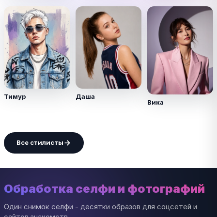
Тимур
Даша
Вика
Все стилисты
Обработка селфи и фотографий
Один снимок селфи - десятки образов для соцсетей и
сайтов знакомств.