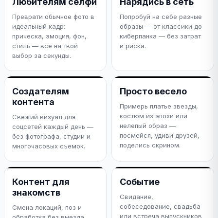
Любителям селфи
Нарядись в сеть
Преврати обычное фото в
Попробуй на себе разные
идеальный кадр:
образы — от классики до
прическа, эмоция, фон,
киберпанка — без затрат
стиль — все на твой
и риска.
выбор за секунды.
Создателям
Просто весело
контента
Примерь платье звезды,
костюм из эпохи или
Свежий визуал для
нелепый образ —
соцсетей каждый день —
посмейся, удиви друзей,
без фотографа, студии и
поделись скрином.
многочасовых съемок.
Контент для
Событие
знакомств
Свидание,
собеседование, свадьба
Смена локаций, поз и
или встреча выпускников
обработка без выезда.