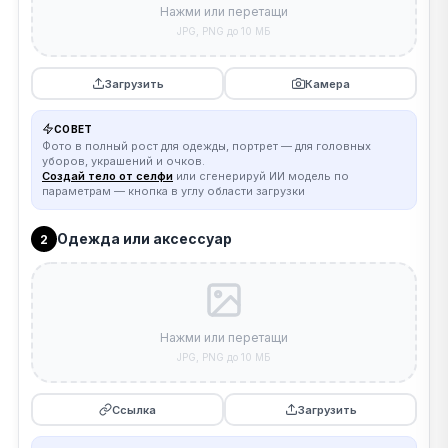
Нажми или перетащи
JPG, PNG до 10 МБ
Загрузить
Камера
СОВЕТ
Фото в полный рост для одежды, портрет — для головных
уборов, украшений и очков.
Создай тело от селфи
или сгенерируй ИИ модель по
параметрам — кнопка в углу области загрузки
Одежда или аксессуар
2
Нажми или перетащи
JPG, PNG до 10 МБ
Ссылка
Загрузить