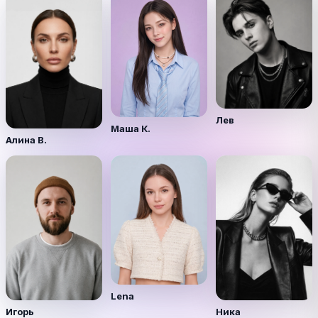
Лев
Маша К.
Алина В.
Lena
Игорь
Ника