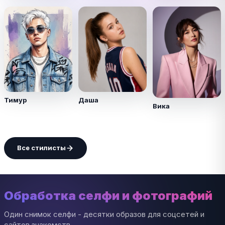
Тимур
Даша
Вика
Все стилисты
Обработка селфи и фотографий
Один снимок селфи - десятки образов для соцсетей и
сайтов знакомств.