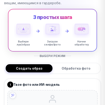
вещам, имеющимся в гардеробе.
3 простых шага
Выбери
Загрузи
Начни
лук/образ
селфи/фото
обработку
ВЫБЕРИ РЕЖИМ
Создать образ
Обработка фото
Твое фото или ИИ-модель
1