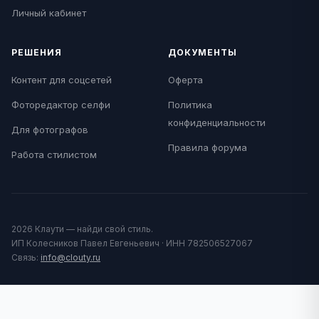
Личный кабинет
РЕШЕНИЯ
ДОКУМЕНТЫ
Контент для соцсетей
Оферта
Фоторедактор селфи
Политика
конфиденциальности
Для фотографов
Правила форума
Работа стилистом
2026 Клаути — найди свой стиль.
ИП Колесников Павел Евгеньевич · ИНН 782506527067
Связь:
info@clouty.ru