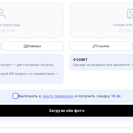
и перетащи
Нажми или
G до 10 МБ
JPG, PNG 
Камера
Ссылка
СОВЕТ
портрет — для головных уборов,
Одежда на вешалке или манекене —
рируй ИИ модель по параметрам —
Выложить в
ленту примерок
и получить скидку
10 Ai
Загрузи оба фото