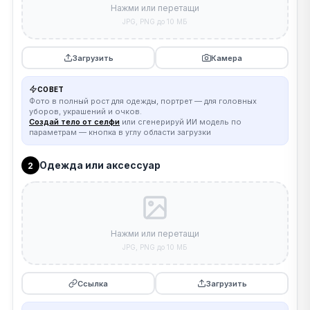
Нажми или перетащи
JPG, PNG до 10 МБ
Загрузить
Камера
СОВЕТ
Фото в полный рост для одежды, портрет — для головных
уборов, украшений и очков.
Создай тело от селфи
или сгенерируй ИИ модель по
параметрам — кнопка в углу области загрузки
Одежда или аксессуар
2
Нажми или перетащи
JPG, PNG до 10 МБ
Ссылка
Загрузить