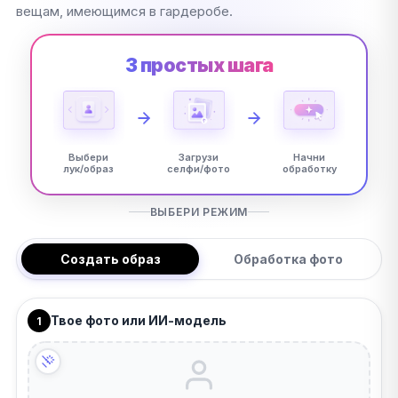
вещам, имеющимся в гардеробе.
3 простых шага
Выбери
Загрузи
Начни
лук/образ
селфи/фото
обработку
ВЫБЕРИ РЕЖИМ
Создать образ
Обработка фото
Твое фото или ИИ-модель
1