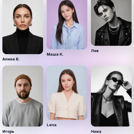
Лев
Маша К.
Алина В.
Lena
Игорь
Ника