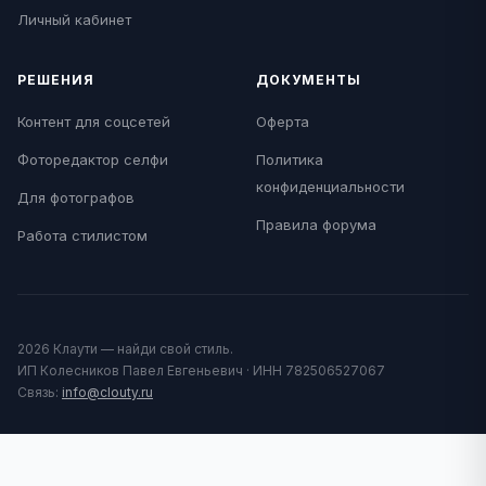
Личный кабинет
РЕШЕНИЯ
ДОКУМЕНТЫ
Контент для соцсетей
Оферта
Фоторедактор селфи
Политика
конфиденциальности
Для фотографов
Правила форума
Работа стилистом
2026 Клаути — найди свой стиль.
ИП Колесников Павел Евгеньевич · ИНН 782506527067
Связь:
info@clouty.ru