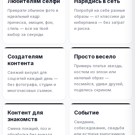
Любителям селфи
Нарядись в сеть
Преврати обычное фото в
Попробуй на себе разные
идеальный кадр:
образы — от классики до
прическа, эмоция, фон,
киберпанка — без затрат
стиль — все на твой
и риска.
выбор за секунды.
Создателям
Просто весело
контента
Примерь платье звезды,
костюм из эпохи или
Свежий визуал для
нелепый образ —
соцсетей каждый день —
посмейся, удиви друзей,
без фотографа, студии и
поделись скрином.
многочасовых съемок.
Контент для
Событие
знакомств
Свидание,
собеседование, свадьба
Смена локаций, поз и
или встреча выпускников
обработка без выезда.