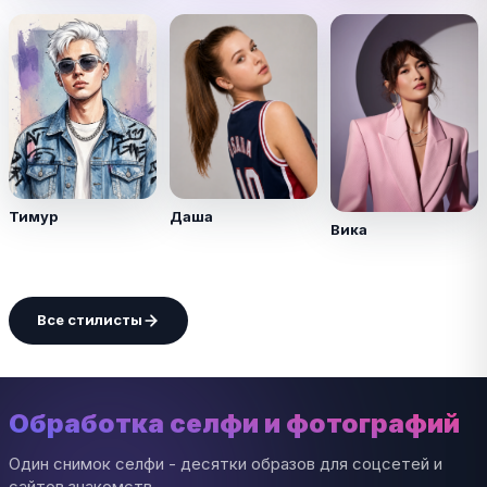
Тимур
Даша
Вика
Все стилисты
Обработка селфи и фотографий
Один снимок селфи - десятки образов для соцсетей и
сайтов знакомств.