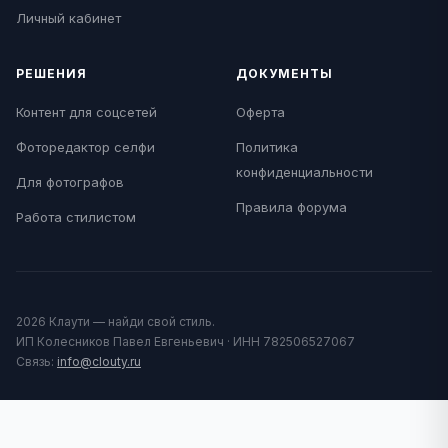
Личный кабинет
РЕШЕНИЯ
ДОКУМЕНТЫ
Контент для соцсетей
Оферта
Фоторедактор селфи
Политика
конфиденциальности
Для фотографов
Правила форума
Работа стилистом
2026 Клаути — найди свой стиль.
ИП Колесников Павел Евгеньевич · ИНН 782506527067
Связь:
info@clouty.ru