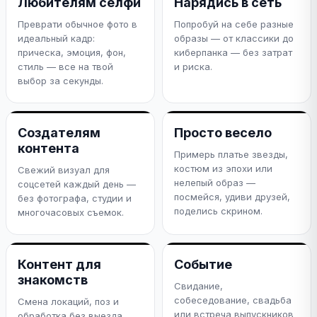
Любителям селфи
Нарядись в сеть
Преврати обычное фото в
Попробуй на себе разные
идеальный кадр:
образы — от классики до
прическа, эмоция, фон,
киберпанка — без затрат
стиль — все на твой
и риска.
выбор за секунды.
Создателям
Просто весело
контента
Примерь платье звезды,
костюм из эпохи или
Свежий визуал для
нелепый образ —
соцсетей каждый день —
посмейся, удиви друзей,
без фотографа, студии и
поделись скрином.
многочасовых съемок.
Контент для
Событие
знакомств
Свидание,
собеседование, свадьба
Смена локаций, поз и
или встреча выпускников
обработка без выезда.