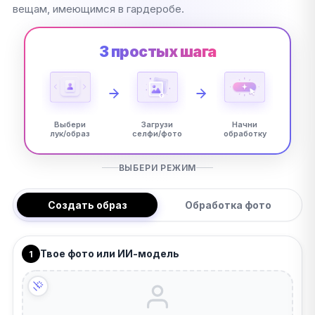
вещам, имеющимся в гардеробе.
3 простых шага
Выбери
Загрузи
Начни
лук/образ
селфи/фото
обработку
ВЫБЕРИ РЕЖИМ
Создать образ
Обработка фото
Твое фото или ИИ-модель
1