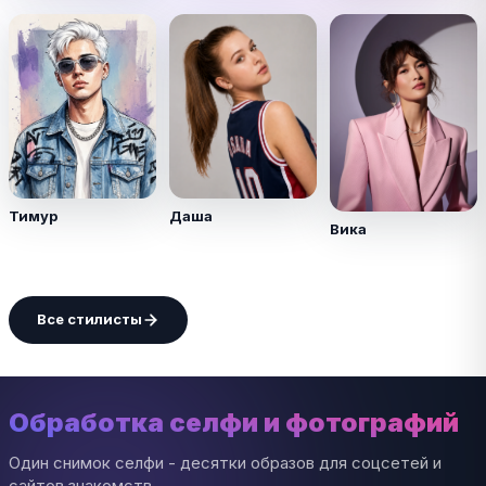
Тимур
Даша
Вика
Все стилисты
Обработка селфи и фотографий
Один снимок селфи - десятки образов для соцсетей и
сайтов знакомств.