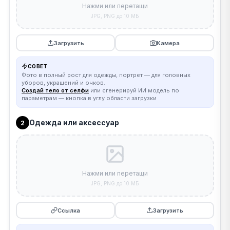
Нажми или перетащи
JPG, PNG до 10 МБ
Загрузить
Камера
СОВЕТ
Фото в полный рост для одежды, портрет — для головных
уборов, украшений и очков.
Создай тело от селфи
или сгенерируй ИИ модель по
параметрам — кнопка в углу области загрузки
Одежда или аксессуар
2
Нажми или перетащи
JPG, PNG до 10 МБ
Ссылка
Загрузить