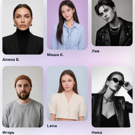
Лев
Маша К.
Алина В.
Lena
Игорь
Ника