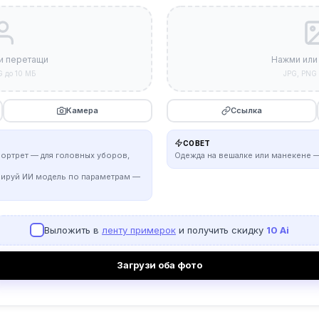
и перетащи
Нажми или
G до 10 МБ
JPG, PNG 
Камера
Ссылка
СОВЕТ
портрет — для головных уборов,
Одежда на вешалке или манекене —
рируй ИИ модель по параметрам —
Выложить в
ленту примерок
и получить скидку
10 Ai
Загрузи оба фото