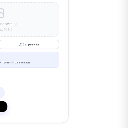
 перетащи
до 10 МБ
Загрузить
 лучший результат