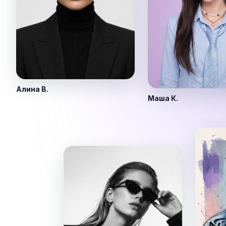
Алина В.
Маша К.