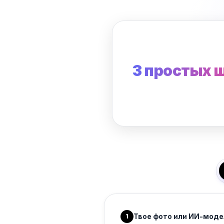
3 простых 
Твое фото или ИИ-моде
1