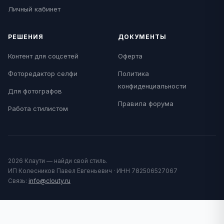
Личный кабинет
РЕШЕНИЯ
ДОКУМЕНТЫ
Контент для соцсетей
Оферта
Фоторедактор селфи
Политика
конфиденциальности
Для фотографов
Правила форума
Работа стилистом
2026 Клаути — найди свой стиль.
ИП Колесников Павел Евгеньевич · ИНН 782506527067
Связь:
info@clouty.ru