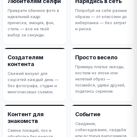
Любителям селфи
Нарядись в сеть
Преврати обычное фото в
Попробуй на себе разные
идеальный кадр:
образы — от классики до
прическа, эмоция, фон,
киберпанка — без затрат
стиль — все на твой
и риска.
выбор за секунды.
Создателям
Просто весело
контента
Примерь платье звезды,
костюм из эпохи или
Свежий визуал для
нелепый образ —
соцсетей каждый день —
посмейся, удиви друзей,
без фотографа, студии и
поделись скрином.
многочасовых съемок.
Контент для
Событие
знакомств
Свидание,
собеседование, свадьба
Смена локаций, поз и
или встреча выпускников
обработка без выезда.