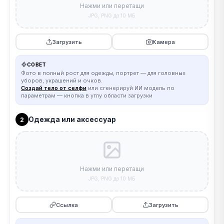
Нажми или перетащи
JPG, PNG до 10 МБ
Загрузить
Камера
СОВЕТ
Фото в полный рост для одежды, портрет — для головных
уборов, украшений и очков.
Создай тело от селфи
или сгенерируй ИИ модель по
параметрам — кнопка в углу области загрузки
Одежда или аксессуар
2
Нажми или перетащи
JPG, PNG до 10 МБ
Ссылка
Загрузить