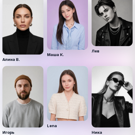
Лев
Маша К.
Алина В.
Lena
Игорь
Ника