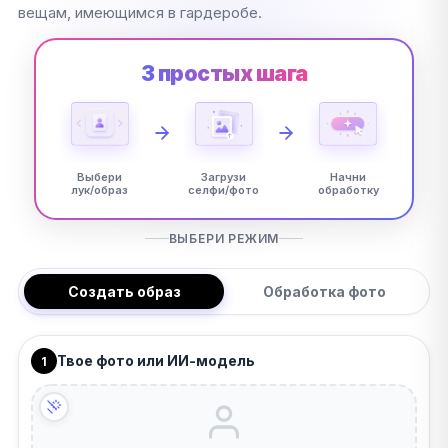
вещам, имеющимся в гардеробе.
3 простых шага
Выбери
Загрузи
Начни
лук/образ
селфи/фото
обработку
ВЫБЕРИ РЕЖИМ
Создать образ
Обработка фото
Твое фото или ИИ-модель
1