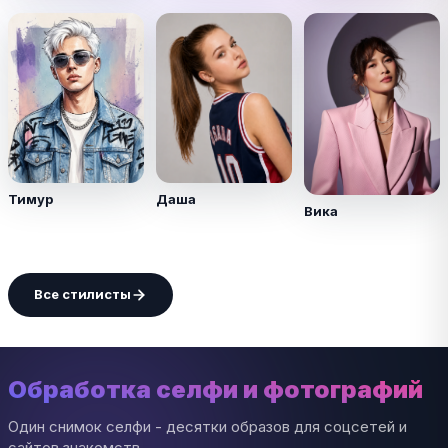
Тимур
Даша
Вика
Все стилисты
Обработка селфи и фотографий
Один снимок селфи - десятки образов для соцсетей и
сайтов знакомств.