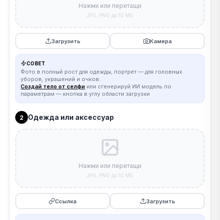
Нажми или перетащи
JPG, PNG до 10 МБ
Загрузить
Камера
СОВЕТ
Фото в полный рост для одежды, портрет — для головных
уборов, украшений и очков.
Создай тело от селфи
или сгенерируй ИИ модель по
параметрам — кнопка в углу области загрузки
Одежда или аксессуар
2
Нажми или перетащи
JPG, PNG до 10 МБ
Ссылка
Загрузить