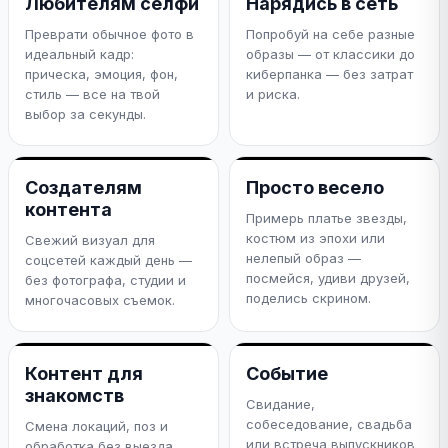
Любителям селфи
Нарядись в сеть
Преврати обычное фото в
Попробуй на себе разные
идеальный кадр:
образы — от классики до
прическа, эмоция, фон,
киберпанка — без затрат
стиль — все на твой
и риска.
выбор за секунды.
Создателям
Просто весело
контента
Примерь платье звезды,
костюм из эпохи или
Свежий визуал для
нелепый образ —
соцсетей каждый день —
посмейся, удиви друзей,
без фотографа, студии и
поделись скрином.
многочасовых съемок.
Контент для
Событие
знакомств
Свидание,
собеседование, свадьба
Смена локаций, поз и
или встреча выпускников
обработка без выезда.