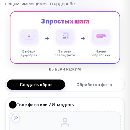
вещам, имеющимся в гардеробе.
3 простых шага
Выбери
Загрузи
Начни
лук/образ
селфи/фото
обработку
ВЫБЕРИ РЕЖИМ
Создать образ
Обработка фото
Твое фото или ИИ-модель
1