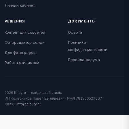
Личный кабинет
РЕШЕНИЯ
ДОКУМЕНТЫ
Контент для соцсетей
Оферта
Фоторедактор селфи
Политика
конфиденциальности
Для фотографов
Правила форума
Работа стилистом
2026 Клаути — найди свой стиль.
ИП Колесников Павел Евгеньевич · ИНН 782506527067
Связь:
info@clouty.ru