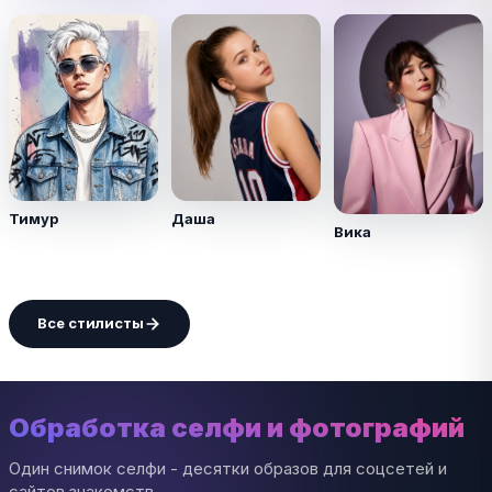
Тимур
Даша
Вика
Все стилисты
Обработка селфи и фотографий
Один снимок селфи - десятки образов для соцсетей и
сайтов знакомств.