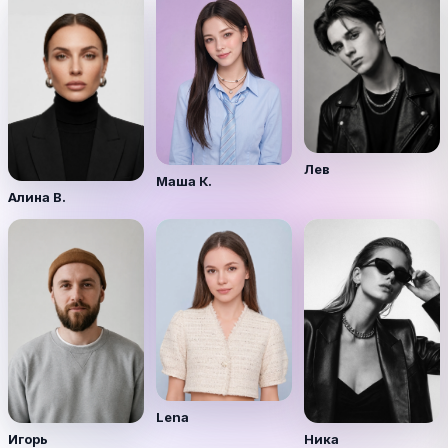
Лев
Маша К.
Алина В.
Lena
Игорь
Ника