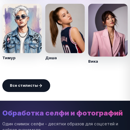
Тимур
Даша
Вика
Все стилисты
Обработка селфи и фотографий
Один снимок селфи - десятки образов для соцсетей и
сайтов знакомств.