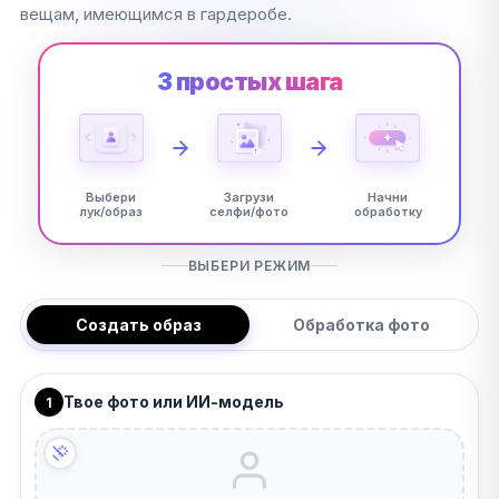
вещам, имеющимся в гардеробе.
3 простых шага
Выбери
Загрузи
Начни
лук/образ
селфи/фото
обработку
ВЫБЕРИ РЕЖИМ
Создать образ
Обработка фото
Твое фото или ИИ-модель
1