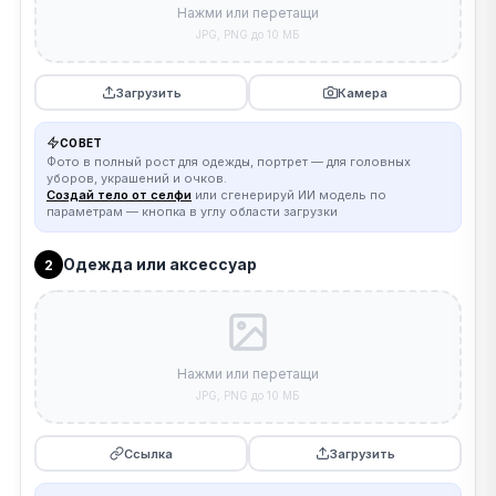
Нажми или перетащи
JPG, PNG до 10 МБ
Загрузить
Камера
СОВЕТ
Фото в полный рост для одежды, портрет — для головных
уборов, украшений и очков.
Создай тело от селфи
или сгенерируй ИИ модель по
параметрам — кнопка в углу области загрузки
Одежда или аксессуар
2
Нажми или перетащи
JPG, PNG до 10 МБ
Ссылка
Загрузить