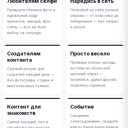
Любителям селфи
Нарядись в сеть
Преврати обычное фото в
Попробуй на себе разные
идеальный кадр:
образы — от классики до
прическа, эмоция, фон,
киберпанка — без затрат
стиль — все на твой
и риска.
выбор за секунды.
Создателям
Просто весело
контента
Примерь платье звезды,
костюм из эпохи или
Свежий визуал для
нелепый образ —
соцсетей каждый день —
посмейся, удиви друзей,
без фотографа, студии и
поделись скрином.
многочасовых съемок.
Контент для
Событие
знакомств
Свидание,
собеседование, свадьба
Смена локаций, поз и
или встреча выпускников
обработка без выезда.