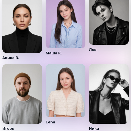
Лев
Маша К.
Алина В.
Lena
Игорь
Ника