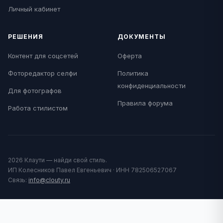
Личный кабинет
РЕШЕНИЯ
ДОКУМЕНТЫ
Контент для соцсетей
Оферта
Фоторедактор селфи
Политика
конфиденциальности
Для фотографов
Правила форума
Работа стилистом
2026 Клаути — найди свой стиль.
ИП Колесников Павел Евгеньевич · ИНН 782506527067
Связь:
info@clouty.ru