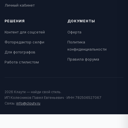
Личный кабинет
РЕШЕНИЯ
ДОКУМЕНТЫ
Контент для соцсетей
Оферта
Фоторедактор селфи
Политика
конфиденциальности
Для фотографов
Правила форума
Работа стилистом
2026 Клаути — найди свой стиль.
ИП Колесников Павел Евгеньевич · ИНН 782506527067
Связь:
info@clouty.ru