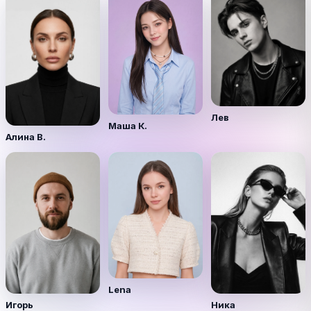
Лев
Маша К.
Алина В.
Lena
Игорь
Ника