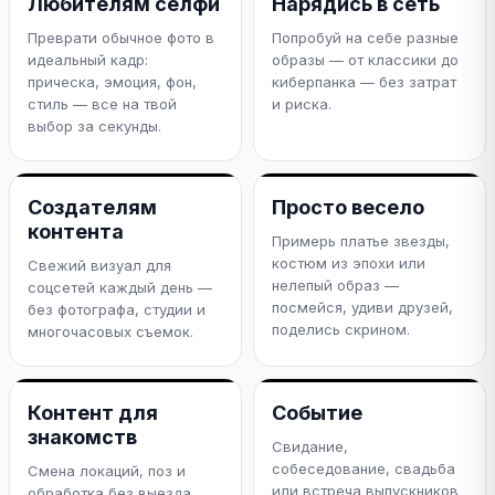
Любителям селфи
Нарядись в сеть
Преврати обычное фото в
Попробуй на себе разные
идеальный кадр:
образы — от классики до
прическа, эмоция, фон,
киберпанка — без затрат
стиль — все на твой
и риска.
выбор за секунды.
Создателям
Просто весело
контента
Примерь платье звезды,
костюм из эпохи или
Свежий визуал для
нелепый образ —
соцсетей каждый день —
посмейся, удиви друзей,
без фотографа, студии и
поделись скрином.
многочасовых съемок.
Контент для
Событие
знакомств
Свидание,
собеседование, свадьба
Смена локаций, поз и
или встреча выпускников
обработка без выезда.