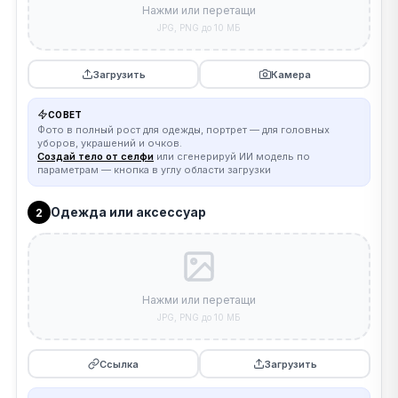
Нажми или перетащи
JPG, PNG до 10 МБ
Загрузить
Камера
СОВЕТ
Фото в полный рост для одежды, портрет — для головных
уборов, украшений и очков.
Создай тело от селфи
или сгенерируй ИИ модель по
параметрам — кнопка в углу области загрузки
Одежда или аксессуар
2
Нажми или перетащи
JPG, PNG до 10 МБ
Ссылка
Загрузить