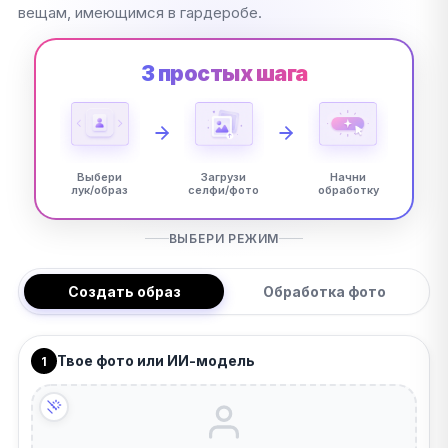
вещам, имеющимся в гардеробе.
3 простых шага
Выбери
Загрузи
Начни
лук/образ
селфи/фото
обработку
ВЫБЕРИ РЕЖИМ
Создать образ
Обработка фото
Твое фото или ИИ-модель
1