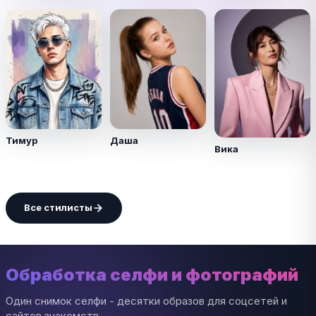
Тимур
Даша
Вика
Все стилисты
Обработка селфи и фотографий
Один снимок селфи - десятки образов для соцсетей и
сайтов знакомств.