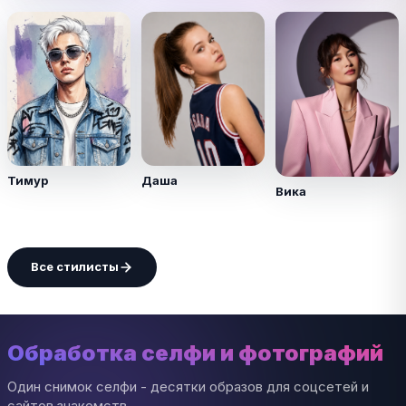
Тимур
Даша
Вика
Все стилисты
Обработка селфи и фотографий
Один снимок селфи - десятки образов для соцсетей и
сайтов знакомств.