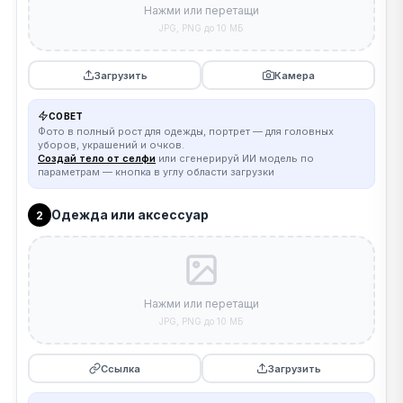
Нажми или перетащи
JPG, PNG до 10 МБ
Загрузить
Камера
СОВЕТ
Фото в полный рост для одежды, портрет — для головных
уборов, украшений и очков.
Создай тело от селфи
или сгенерируй ИИ модель по
параметрам — кнопка в углу области загрузки
Одежда или аксессуар
2
Нажми или перетащи
JPG, PNG до 10 МБ
Ссылка
Загрузить