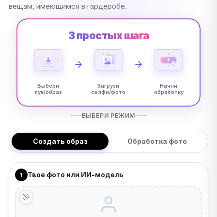
вещам, имеющимся в гардеробе.
3 простых шага
Выбери
Загрузи
Начни
лук/образ
селфи/фото
обработку
ВЫБЕРИ РЕЖИМ
Создать образ
Обработка фото
Твое фото или ИИ-модель
1