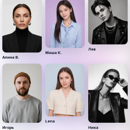
Лев
Маша К.
Алина В.
Lena
Игорь
Ника