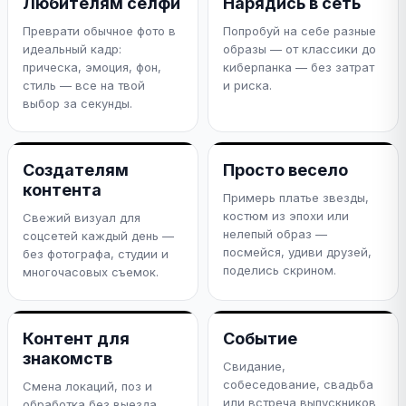
Любителям селфи
Нарядись в сеть
Преврати обычное фото в
Попробуй на себе разные
идеальный кадр:
образы — от классики до
прическа, эмоция, фон,
киберпанка — без затрат
стиль — все на твой
и риска.
выбор за секунды.
Создателям
Просто весело
контента
Примерь платье звезды,
костюм из эпохи или
Свежий визуал для
нелепый образ —
соцсетей каждый день —
посмейся, удиви друзей,
без фотографа, студии и
поделись скрином.
многочасовых съемок.
Контент для
Событие
знакомств
Свидание,
собеседование, свадьба
Смена локаций, поз и
или встреча выпускников
обработка без выезда.