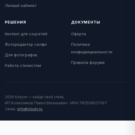
Личный кабинет
РЕШЕНИЯ
ДОКУМЕНТЫ
Контент для соцсетей
Оферта
Фоторедактор селфи
Политика
конфиденциальности
Для фотографов
Правила форума
Работа стилистом
2026 Клаути — найди свой стиль.
ИП Колесников Павел Евгеньевич · ИНН 782506527067
Связь:
info@clouty.ru