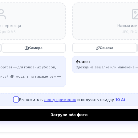
и перетащи
Нажми или
G до 10 МБ
JPG, PNG 
Камера
Ссылка
СОВЕТ
портрет — для головных уборов,
Одежда на вешалке или манекене —
рируй ИИ модель по параметрам —
Выложить в
ленту примерок
и получить скидку
10 Ai
Загрузи оба фото