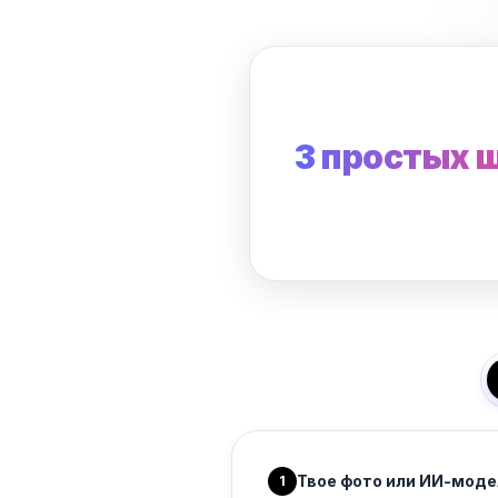
3 простых 
Твое фото или ИИ-моде
1