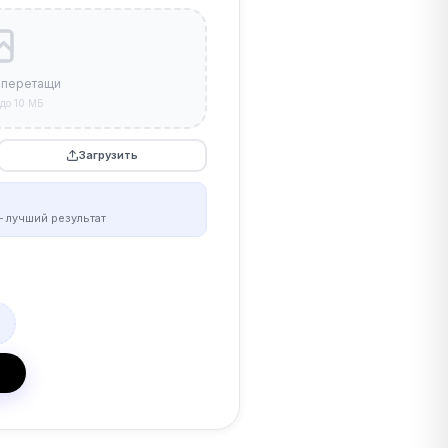
 перетащи
до 10 МБ
Загрузить
 лучший результат