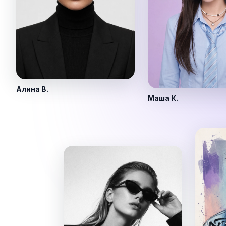
Алина В.
Маша К.