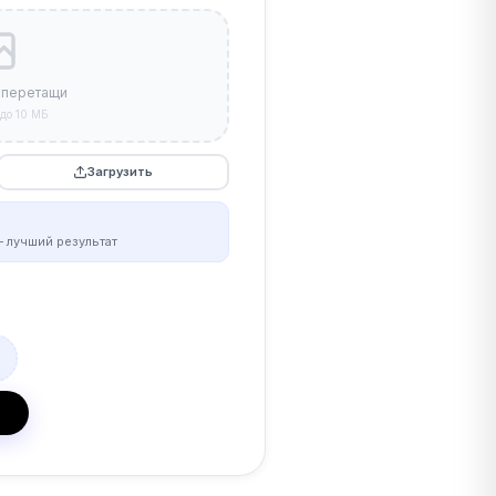
 перетащи
до 10 МБ
Загрузить
 лучший результат