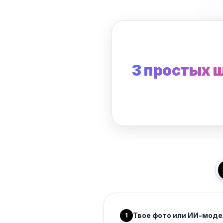
3 простых 
Твое фото или ИИ-моде
1