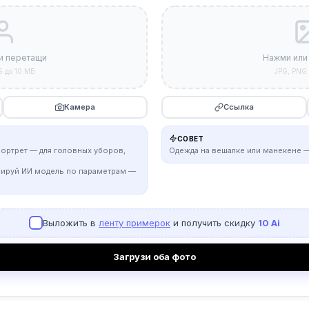
и перетащи
Нажми или
G до 10 МБ
JPG, PNG 
Камера
Ссылка
СОВЕТ
портрет — для головных уборов,
Одежда на вешалке или манекене —
рируй ИИ модель по параметрам —
Выложить в
ленту примерок
и получить скидку
10 Ai
Загрузи оба фото