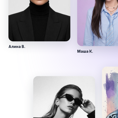
Алина В.
Маша К.