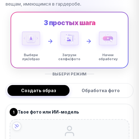
вещам, имеющимся в гардеробе.
3 простых шага
Выбери
Загрузи
Начни
лук/образ
селфи/фото
обработку
ВЫБЕРИ РЕЖИМ
Создать образ
Обработка фото
Твое фото или ИИ-модель
1