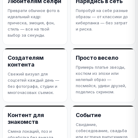
Любителям селфи
Нарядись в сеть
Преврати обычное фото в
Попробуй на себе разные
идеальный кадр:
образы — от классики до
прическа, эмоция, фон,
киберпанка — без затрат
стиль — все на твой
и риска.
выбор за секунды.
Создателям
Просто весело
контента
Примерь платье звезды,
костюм из эпохи или
Свежий визуал для
нелепый образ —
соцсетей каждый день —
посмейся, удиви друзей,
без фотографа, студии и
поделись скрином.
многочасовых съемок.
Контент для
Событие
знакомств
Свидание,
собеседование, свадьба
Смена локаций, поз и
или встреча выпускников
обработка без выезда.