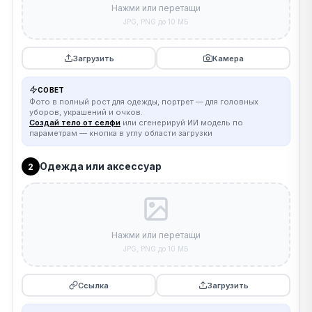
Нажми или перетащи
JPG, PNG до 10 МБ
Загрузить
Камера
СОВЕТ
Фото в полный рост для одежды, портрет — для головных
уборов, украшений и очков.
Создай тело от селфи
или сгенерируй ИИ модель по
параметрам — кнопка в углу области загрузки
Одежда или аксессуар
2
Нажми или перетащи
JPG, PNG до 10 МБ
Ссылка
Загрузить