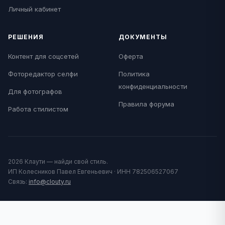
Личный кабинет
РЕШЕНИЯ
ДОКУМЕНТЫ
Контент для соцсетей
Оферта
Фоторедактор селфи
Политика
конфиденциальности
Для фотографов
Правила форума
Работа стилистом
2026 Клаути — найди свой стиль.
ИП Колесников Павел Евгеньевич · ИНН 782506527067
Связь:
info@clouty.ru