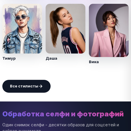
Тимур
Даша
Вика
Все стилисты
Обработка селфи и фотографий
Один снимок селфи - десятки образов для соцсетей и
сайтов знакомств.