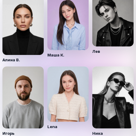
Лев
Маша К.
Алина В.
Lena
Игорь
Ника