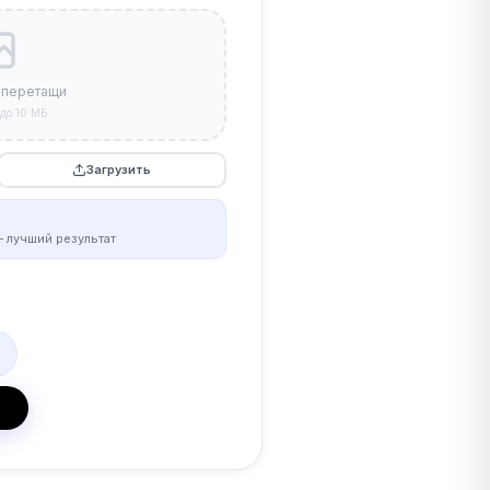
 перетащи
до 10 МБ
Загрузить
 лучший результат