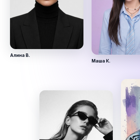
Алина В.
Маша К.