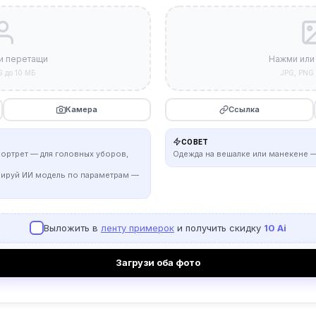
и перетащи
Нажми или
G до 10 МБ
JPG, PNG 
Камера
Ссылка
СОВЕТ
портрет — для головных уборов,
Одежда на вешалке или манекене —
рируй ИИ модель по параметрам —
Выложить в
ленту примерок
и получить скидку
10 Ai
Загрузи оба фото