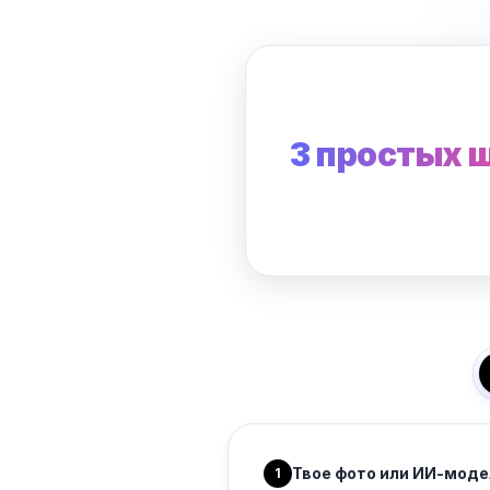
3 простых 
Твое фото или ИИ-моде
1