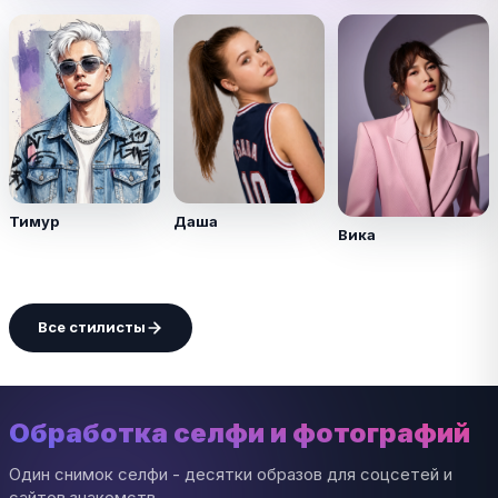
Тимур
Даша
Вика
Все стилисты
Обработка селфи и фотографий
Один снимок селфи - десятки образов для соцсетей и
сайтов знакомств.