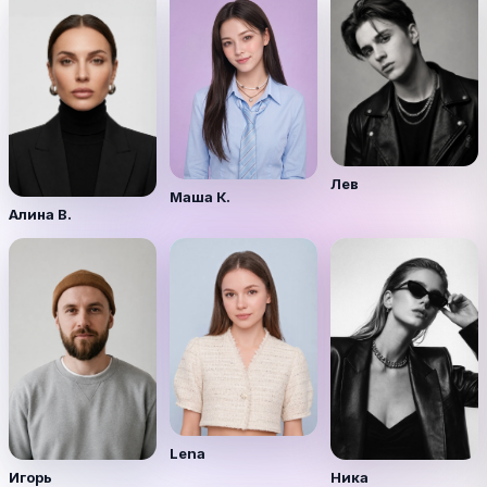
Лев
Маша К.
Алина В.
Lena
Игорь
Ника