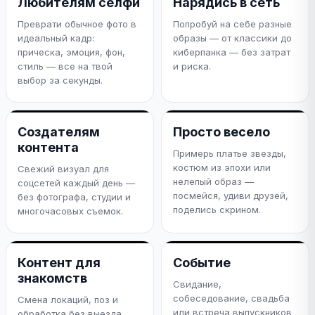
Любителям селфи
Нарядись в сеть
Преврати обычное фото в
Попробуй на себе разные
идеальный кадр:
образы — от классики до
прическа, эмоция, фон,
киберпанка — без затрат
стиль — все на твой
и риска.
выбор за секунды.
Создателям
Просто весело
контента
Примерь платье звезды,
костюм из эпохи или
Свежий визуал для
нелепый образ —
соцсетей каждый день —
посмейся, удиви друзей,
без фотографа, студии и
поделись скрином.
многочасовых съемок.
Контент для
Событие
знакомств
Свидание,
собеседование, свадьба
Смена локаций, поз и
или встреча выпускников
обработка без выезда.