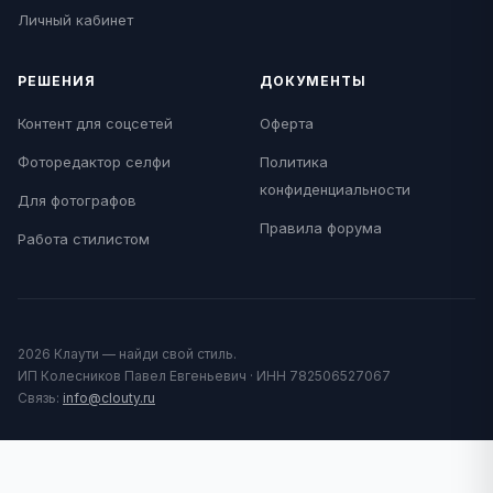
Личный кабинет
РЕШЕНИЯ
ДОКУМЕНТЫ
Контент для соцсетей
Оферта
Фоторедактор селфи
Политика
конфиденциальности
Для фотографов
Правила форума
Работа стилистом
2026 Клаути — найди свой стиль.
ИП Колесников Павел Евгеньевич · ИНН 782506527067
Связь:
info@clouty.ru