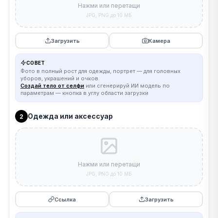
Нажми или перетащи
JPG, PNG до 10 МБ
Загрузить
Камера
СОВЕТ
Фото в полный рост для одежды, портрет — для головных
уборов, украшений и очков.
Создай тело от селфи
или сгенерируй ИИ модель по
параметрам — кнопка в углу области загрузки
Одежда или аксессуар
2
Нажми или перетащи
JPG, PNG до 10 МБ
Ссылка
Загрузить