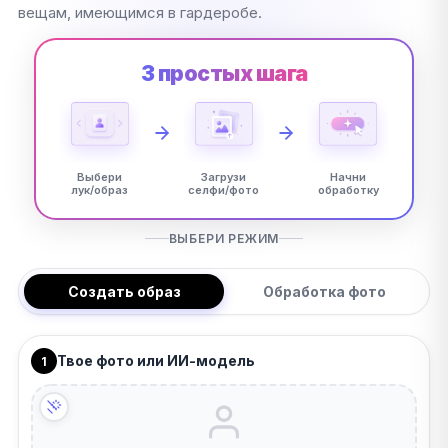
вещам, имеющимся в гардеробе.
3 простых шага
Выбери
Загрузи
Начни
лук/образ
селфи/фото
обработку
ВЫБЕРИ РЕЖИМ
Создать образ
Обработка фото
Твое фото или ИИ-модель
1