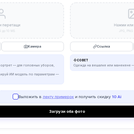
и перетащи
Нажми или
G до 10 МБ
JPG, PNG 
Камера
Ссылка
СОВЕТ
портрет — для головных уборов,
Одежда на вешалке или манекене —
рируй ИИ модель по параметрам —
Выложить в
ленту примерок
и получить скидку
10 Ai
Загрузи оба фото