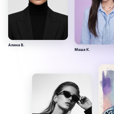
Алина В.
Маша К.