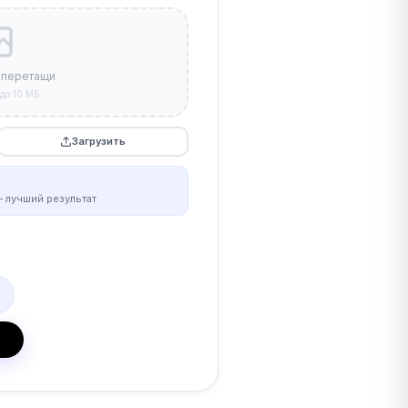
 перетащи
до 10 МБ
Загрузить
 лучший результат