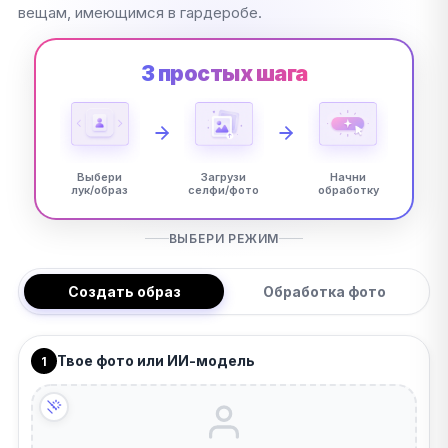
вещам, имеющимся в гардеробе.
3 простых шага
Выбери
Загрузи
Начни
лук/образ
селфи/фото
обработку
ВЫБЕРИ РЕЖИМ
Создать образ
Обработка фото
Твое фото или ИИ-модель
1