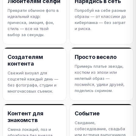
Любителям селфи
Нарядись в сеть
Преврати обычное фото в
Попробуй на себе разные
идеальный кадр:
образы — от классики до
прическа, эмоция, фон,
киберпанка — без затрат
стиль — все на твой
и риска.
выбор за секунды.
Создателям
Просто весело
контента
Примерь платье звезды,
костюм из эпохи или
Свежий визуал для
нелепый образ —
соцсетей каждый день —
посмейся, удиви друзей,
без фотографа, студии и
поделись скрином.
многочасовых съемок.
Контент для
Событие
знакомств
Свидание,
собеседование, свадьба
Смена локаций, поз и
или встреча выпускников
обработка без выезда.