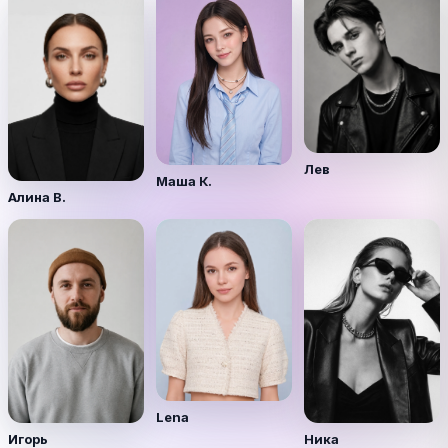
Лев
Маша К.
Алина В.
Lena
Игорь
Ника