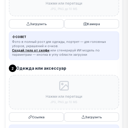
Нажми или перетащи
JPG, PNG до 10 МБ
Загрузить
Камера
СОВЕТ
Фото в полный рост для одежды, портрет — для головных
уборов, украшений и очков.
Создай тело от селфи
или сгенерируй ИИ модель по
параметрам — кнопка в углу области загрузки
Одежда или аксессуар
2
Нажми или перетащи
JPG, PNG до 10 МБ
Ссылка
Загрузить