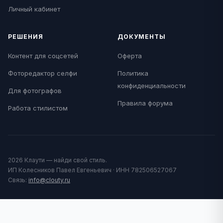
Личный кабинет
РЕШЕНИЯ
ДОКУМЕНТЫ
Контент для соцсетей
Оферта
Фоторедактор селфи
Политика
конфиденциальности
Для фотографов
Правила форума
Работа стилистом
2026 Клаути — найди свой стиль.
ИП Колесников Павел Евгеньевич · ИНН 782506527067
Связь:
info@clouty.ru