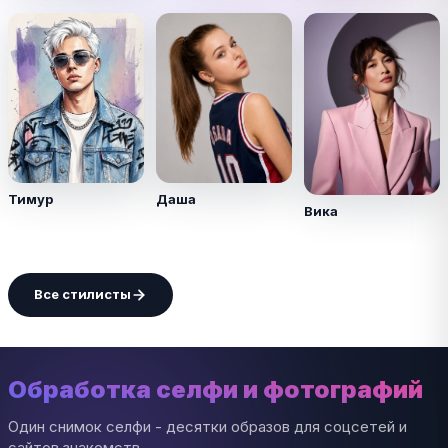
Тимур
Даша
Вика
Все стилисты
Обработка селфи и фотографий
Один снимок селфи - десятки образов для соцсетей и
сайтов знакомств.