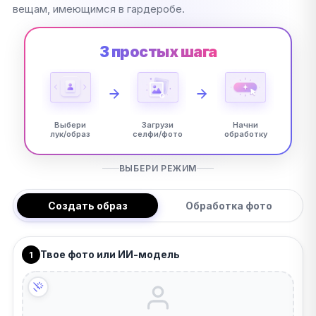
вещам, имеющимся в гардеробе.
3 простых шага
Выбери
Загрузи
Начни
лук/образ
селфи/фото
обработку
ВЫБЕРИ РЕЖИМ
Создать образ
Обработка фото
Твое фото или ИИ-модель
1