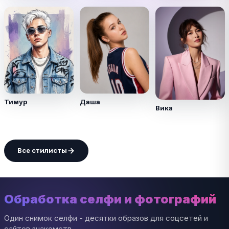
Тимур
Даша
Вика
Все стилисты
Обработка селфи и фотографий
Один снимок селфи - десятки образов для соцсетей и
сайтов знакомств.