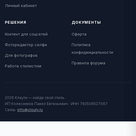
Личный кабинет
РЕШЕНИЯ
ДОКУМЕНТЫ
Контент для соцсетей
Оферта
Фоторедактор селфи
Политика
конфиденциальности
Для фотографов
Правила форума
Работа стилистом
2026 Клаути — найди свой стиль.
ИП Колесников Павел Евгеньевич · ИНН 782506527067
Связь:
info@clouty.ru