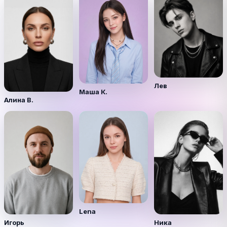
Лев
Маша К.
Алина В.
Lena
Игорь
Ника