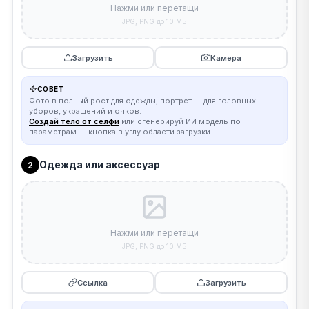
Нажми или перетащи
JPG, PNG до 10 МБ
Загрузить
Камера
СОВЕТ
Фото в полный рост для одежды, портрет — для головных
уборов, украшений и очков.
Создай тело от селфи
или сгенерируй ИИ модель по
параметрам — кнопка в углу области загрузки
Одежда или аксессуар
2
Нажми или перетащи
JPG, PNG до 10 МБ
Ссылка
Загрузить