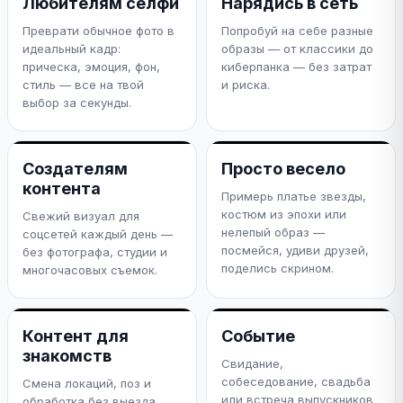
Любителям селфи
Нарядись в сеть
Преврати обычное фото в
Попробуй на себе разные
идеальный кадр:
образы — от классики до
прическа, эмоция, фон,
киберпанка — без затрат
стиль — все на твой
и риска.
выбор за секунды.
Создателям
Просто весело
контента
Примерь платье звезды,
костюм из эпохи или
Свежий визуал для
нелепый образ —
соцсетей каждый день —
посмейся, удиви друзей,
без фотографа, студии и
поделись скрином.
многочасовых съемок.
Контент для
Событие
знакомств
Свидание,
собеседование, свадьба
Смена локаций, поз и
или встреча выпускников
обработка без выезда.